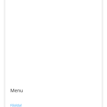
Email: magveto.sk@gmail.com
Jónás Izsmán Keresztyén Magvető
Zs. Móricza 2168/4
936 01 Šahy
Menu
Főoldal