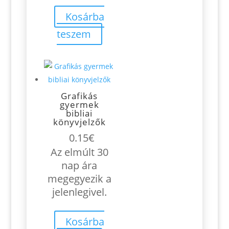
Kosárba
teszem
Grafikás
gyermek
bibliai
könyvjelzők
0.15
€
Az elmúlt 30
nap ára
megegyezik a
jelenlegivel.
Kosárba