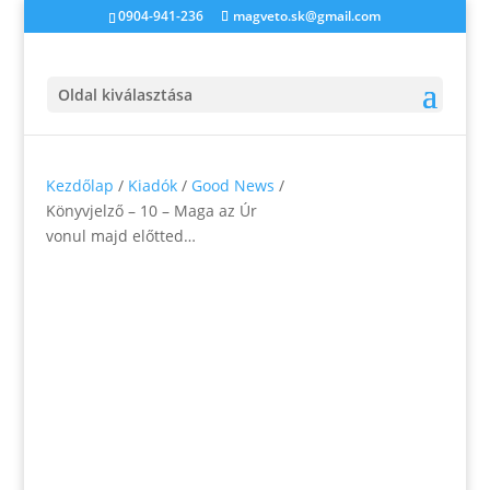
0904-941-236
magveto.sk@gmail.com
Oldal kiválasztása
Kezdőlap
/
Kiadók
/
Good News
/
Könyvjelző – 10 – Maga az Úr
vonul majd előtted…