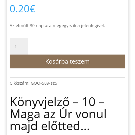
0.20
€
Az elmúlt 30 nap ára megegyezik a jelenlegivel.
Könyvjelző
-
10
Kosárba teszem
-
Maga
az
Úr
Cikkszám:
GOO-589-sz5
vonul
majd
Könyvjelző – 10 –
előtted...
Maga az Úr vonul
mennyiség
majd előtted…