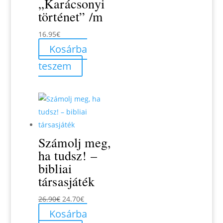
„Karácsonyi
történet” /m
16.95
€
Kosárba
teszem
Számolj meg,
ha tudsz! –
bibliai
társasjáték
Original
Current
26.90
€
24.70
€
price
price
Kosárba