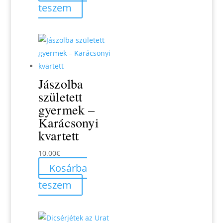
was:
is:
teszem
26.90€.
24.70€.
Jászolba
született
gyermek –
Karácsonyi
kvartett
10.00
€
Kosárba
teszem