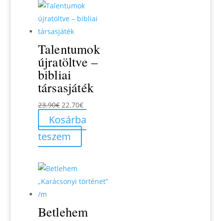
Talentumok
újratöltve –
bibliai
társasjáték
Original
Current
23.90
€
22.70
€
price
price
Kosárba
was:
is:
teszem
23.90€.
22.70€.
Betlehem