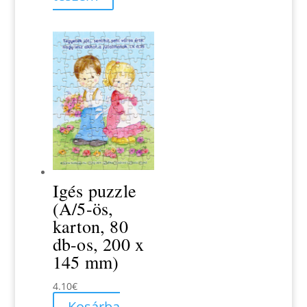
Igés puzzle
(A/5-ös,
karton, 80
db-os, 200 x
145 mm)
4.10
€
Kosárba