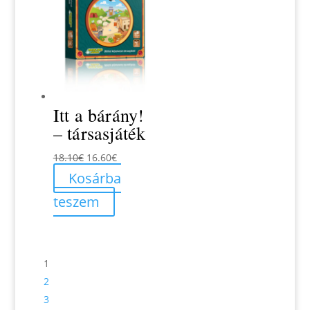
Itt a bárány!
– társasjáték
Original
Current
18.10
€
16.60
€
price
price
Kosárba
was:
is:
teszem
18.10€.
16.60€.
1
2
3