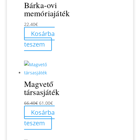
Bárka-ovi
memóriajáték
22.40
€
Kosárba
teszem
Magvető
társasjáték
Original
Current
66.40
€
61.00
€
price
price
Kosárba
was:
is:
teszem
66.40€.
61.00€.