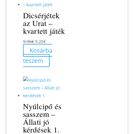
Dicsérjétek
az Urat –
kvartett játék
Original
Current
9.95
€
9.20
€
price
price
Kosárba
was:
is:
teszem
9.95€.
9.20€.
Nyúlcipő és
sasszem –
Állati jó
kérdések 1.