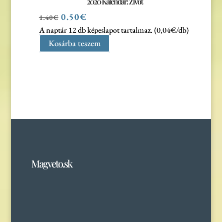
2020 Kalendár: Život
Original
Current
0.50
€
1.40
€
price
price
A naptár 12 db képeslapot tartalmaz. (0,04€/db)
was:
is:
Kosárba teszem
1.40€.
0.50€.
Magveto.sk