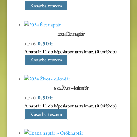
was:
is:
Kosárba teszem
1.75€.
0.50€.
2024 Élet naptár
Original
Current
0.50
€
1.75
€
price
price
A naptár 11 db képeslapot tartalmaz. (0,04€/db)
was:
is:
Kosárba teszem
1.75€.
0.50€.
2024 Život – kalendár
Original
Current
0.50
€
1.75
€
price
price
A naptár 11 db képeslapot tartalmaz. (0,04€/db)
was:
is:
Kosárba teszem
1.75€.
0.50€.