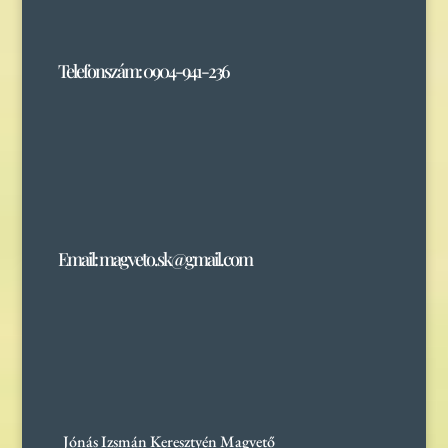
Telefonszám: 0904-941-236
Email: magveto.sk@gmail.com
Jónás Izsmán Keresztyén Magvető