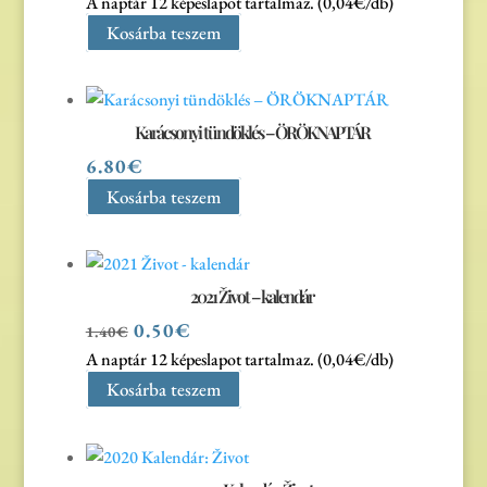
price
price
A naptár 12 képeslapot tartalmaz. (0,04€/db)
was:
is:
Kosárba teszem
1.40€.
0.50€.
Karácsonyi tündöklés – ÖRÖKNAPTÁR
6.80
€
Kosárba teszem
2021 Život – kalendár
Original
Current
0.50
€
1.40
€
price
price
A naptár 12 képeslapot tartalmaz. (0,04€/db)
was:
is:
Kosárba teszem
1.40€.
0.50€.