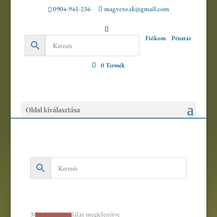
0904-941-236
magveto.sk@gmail.com
Fiókom
Pénztár
0 Termék
Oldal kiválasztása
Sorted
Mind a(z) 12 találat megjelenítve