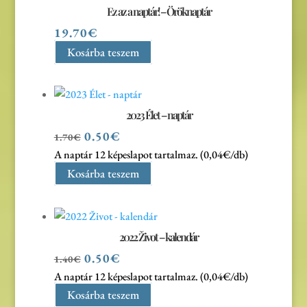
Ez az a naptár! – Öröknaptár
19.70
€
Kosárba teszem
2023 Élet – naptár
Original
Current
0.50
€
1.70
€
price
price
A naptár 12 képeslapot tartalmaz. (0,04€/db)
was:
is:
Kosárba teszem
1.70€.
0.50€.
2022 Život – kalendár
Original
Current
0.50
€
1.40
€
price
price
A naptár 12 képeslapot tartalmaz. (0,04€/db)
was:
is:
Kosárba teszem