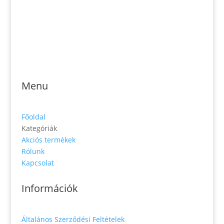
Email: magveto.sk@gmail.com
Jónás Izsmán Keresztyén Magvető
Zs. Móricza 2168/4
936 01 Šahy
Menu
Főoldal
Kategóriák
Akciós termékek
Rólunk
Kapcsolat
Információk
Általános Szerződési Feltételek