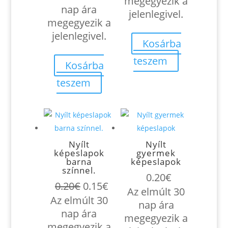
megegyezik a
nap ára
jelenlegivel.
megegyezik a
jelenlegivel.
Kosárba
teszem
Kosárba
teszem
Nyílt
Nyílt
képeslapok
gyermek
barna
képeslapok
színnel.
0.20
€
Original
Current
0.20
€
0.15
€
Az elmúlt 30
price
price
Az elmúlt 30
nap ára
was:
is:
nap ára
megegyezik a
0.20€.
0.15€.
megegyezik a