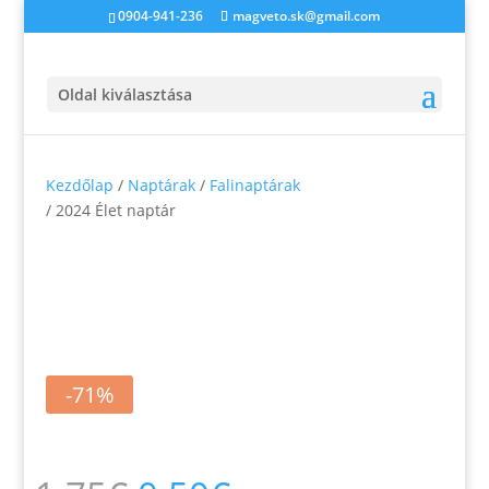
0904-941-236
magveto.sk@gmail.com
Oldal kiválasztása
Kezdőlap
/
Naptárak
/
Falinaptárak
/ 2024 Élet naptár
-71%