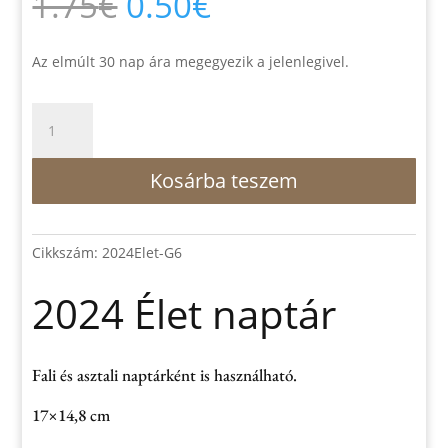
Original
Current
1.75
€
0.50
€
price
price
was:
is:
1.75€.
0.50€.
Az elmúlt 30 nap ára megegyezik a jelenlegivel.
2024
Élet
naptár
Kosárba teszem
mennyiség
Cikkszám:
2024Elet-G6
2024 Élet naptár
Fali és asztali naptárként is használható.
17×14,8 cm