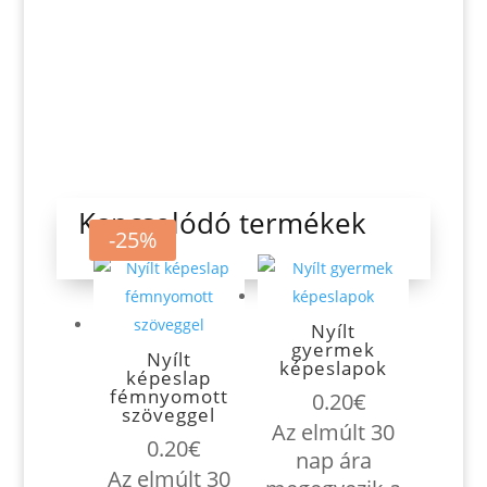
Kapcsolódó termékek
-25%
Nyílt
gyermek
Nyílt
képeslapok
képeslap
fémnyomott
0.20
€
szöveggel
Az elmúlt 30
0.20
€
nap ára
Az elmúlt 30