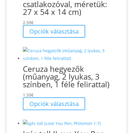
csatlakozóval, méretük:
27 x 54 x 14 cm)
2.50
€
Ennek
Opciók választása
a
terméknek
több
variációja
Ceruza hegyezők
van.
(műanyag, 2 lyukas, 3
A
színben, 1 féle felirattal)
változatok
a
1.50
€
termékoldalon
Ennek
Opciók választása
választhatók
a
ki
terméknek
több