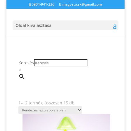
0904-941-236
magveto.sk@gmail.com
Oldal kiválasztása
Keresés
×
Sorted
1–12 termék, összesen 15 db
by
latest