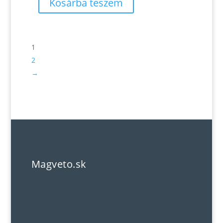
Kosárba teszem
1
2
→
Magveto.sk