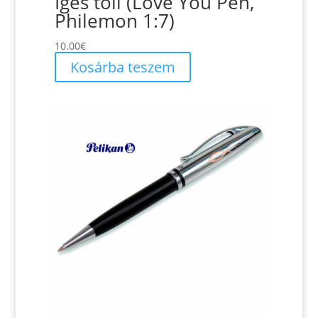
Igés toll (Love You Pen,
variációja
Philemon 1:7)
van.
A
10.00
€
változatok
Kosárba teszem
a
termékoldalon
választhatók
ki