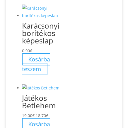
Karácsonyi
borítékos
képeslap
0.90
€
Kosárba
teszem
Játékos
Betlehem
Original
Current
19.00
€
18.70
€
price
price
Kosárba