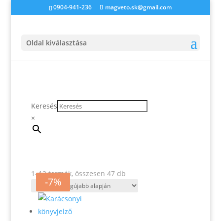
0904-941-236
magveto.sk@gmail.com
Oldal kiválasztása
Keresés
×
Sorted
1–12 termék, összesen 47 db
-2%
-7%
by
latest