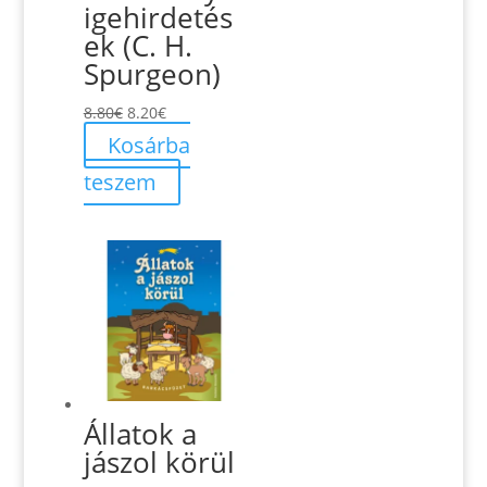
igehirdetés
ek (C. H.
Spurgeon)
Original
Current
8.80
€
8.20
€
price
price
Kosárba
was:
is:
teszem
8.80€.
8.20€.
Állatok a
jászol körül