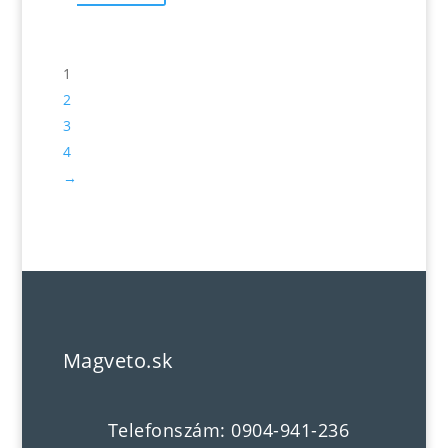
1
2
3
4
→
Magveto.sk
Telefonszám: 0904-941-236