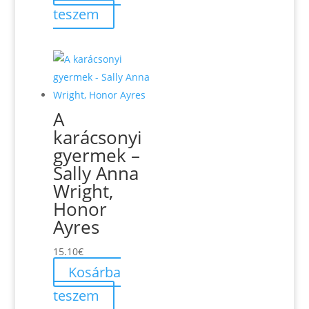
was:
is:
teszem
19.00€.
18.70€.
A
karácsonyi
gyermek –
Sally Anna
Wright,
Honor
Ayres
15.10
€
Kosárba
teszem