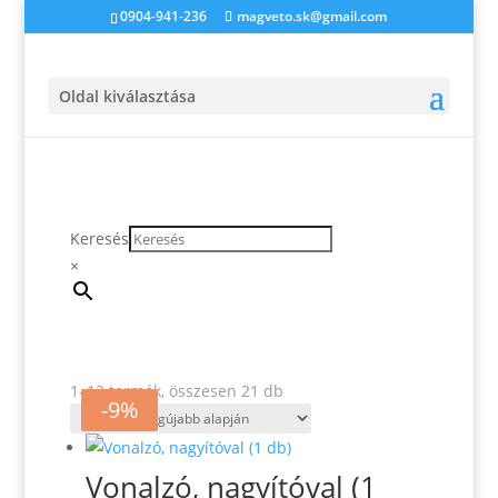
0904-941-236
magveto.sk@gmail.com
Oldal kiválasztása
Keresés
×
Sorted
1–12 termék, összesen 21 db
-6%
-6%
-9%
-9%
by
latest
Vonalzó, nagyítóval (1