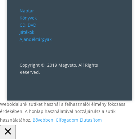
Naptár
Könyvek
CD, DVD
Játékok
Ajándéktárgyak
Copyright © 2019 Magveto
. All Rights
Reserved.
Weboldalunk sütiket használ a felhasználói élmény fokozása
érdekében. A honlap használatával hozzájárulsz a sütik
használatához.
Bővebben
Elfogadom
Elutasítom