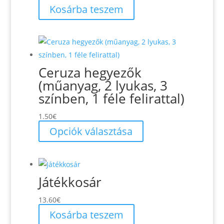
price
price
Kosárba teszem
was:
is:
1.80€.
1.70€.
Ceruza hegyezők
(műanyag, 2 lyukas, 3
színben, 1 féle felirattal)
1.50
€
Ennek
Opciók választása
a
terméknek
több
Játékkosár
variációja
van.
13.60
€
A
Kosárba teszem
változatok