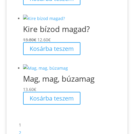
Kire bízod magad?
Original
Current
13.80
€
12.60
€
price
price
Kosárba teszem
was:
is:
13.80€.
12.60€.
Mag, mag, búzamag
13.60
€
Kosárba teszem
1
2