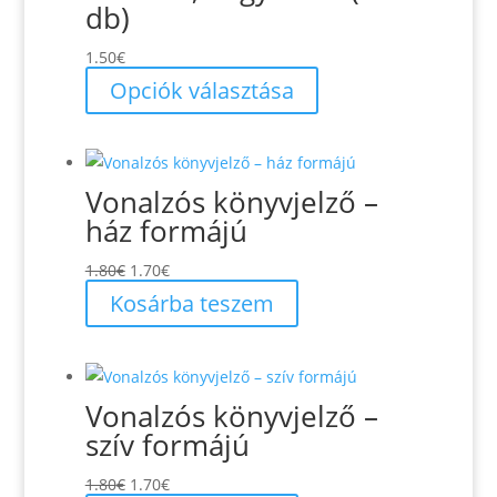
db)
1.50
€
Ennek
Opciók választása
a
terméknek
több
Vonalzós könyvjelző –
variációja
ház formájú
van.
A
Original
Current
1.80
€
1.70
€
változatok
price
price
Kosárba teszem
a
was:
is:
termékoldalon
1.80€.
1.70€.
választhatók
ki
Vonalzós könyvjelző –
szív formájú
Original
Current
1.80
€
1.70
€