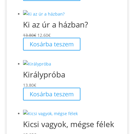
a
termékoldalon
választhatók
Ki az úr a házban?
ki
Original
Current
13.80
€
12.60
€
price
price
Kosárba teszem
was:
is:
13.80€.
12.60€.
Királypróba
13.80
€
Kosárba teszem
Kicsi vagyok, mégse félek