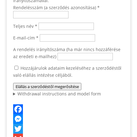
irányítószámával.
Rendelésszám (a szerződés azonosítása) *
Teljes név *
E-mail-cím *
A rendelés irányítószáma (ha már nincs hozzáférése
az eredeti e-mailhez)
Hozzájárulok adataim kezeléséhez a szerződéstől
való elállás intézése céljából.
Elállás a szerződéstől megerősítése
Withdrawal instructions and model form
Facebook
Messenger