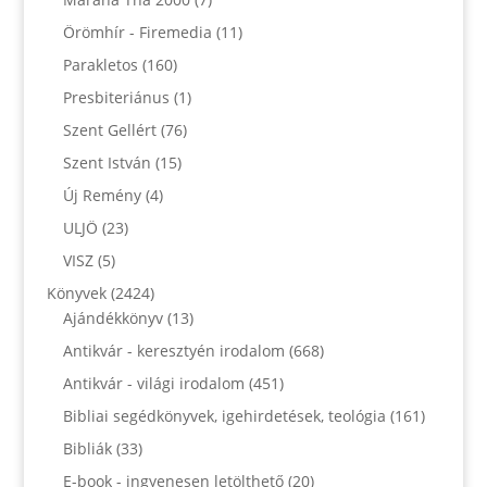
Örömhír - Firemedia
(11)
Parakletos
(160)
Presbiteriánus
(1)
Szent Gellért
(76)
Szent István
(15)
Új Remény
(4)
ULJÖ
(23)
VISZ
(5)
Könyvek
(2424)
Ajándékkönyv
(13)
Antikvár - keresztyén irodalom
(668)
Antikvár - világi irodalom
(451)
Bibliai segédkönyvek, igehirdetések, teológia
(161)
Bibliák
(33)
E-book - ingyenesen letölthető
(20)