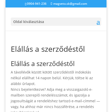
0904-941-236
magveto.sk@gmail.com
Oldal kiválasztása
Elállás a szerződéstől
Elállás a szerződéstől
A távollévők között kötött szerződéstől indokolás
nélkül elállhat 14 napon belül. Kérjük, töltse ki az
alábbi űrlapot.
Nincs bejelentkezve? Adja meg a visszaigazoló e-
mailben szereplő rendelésszámot, és igazolja a
jogosultságát a rendeléshez tartozó e-mail-címmel —
vagy, ha ahhoz már nincs hozzáférése, a rendelés