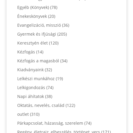
Egyéb (Könyvek)
(78)
Énekeskönyvek
(20)
Evangelizáció, misszió
(36)
Gyermek és ifjúsági
(205)
Keresztyén élet
(120)
Kézfogás
(14)
Kézfogás a magasból
(34)
Kiadványaink
(32)
Lelkészi munkához
(19)
Lelkigondozás
(74)
Napi áhítatok
(38)
Oktatás, nevelés, család
(122)
outlet
(310)
Párkapcsolat, házasság, szerelem
(74)
Regény, életrajz, elbeszélés, történet, vers
(171)