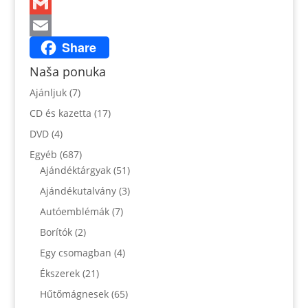
Twitter
Gmail
Share
Email
Naša ponuka
Ajánljuk
(7)
CD és kazetta
(17)
DVD
(4)
Egyéb
(687)
Ajándéktárgyak
(51)
Ajándékutalvány
(3)
Autóemblémák
(7)
Borítók
(2)
Egy csomagban
(4)
Ékszerek
(21)
Hűtőmágnesek
(65)