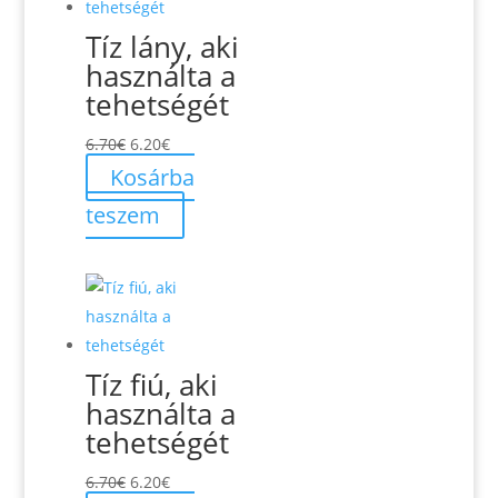
Tíz lány, aki
használta a
tehetségét
Original
Current
6.70
€
6.20
€
price
price
Kosárba
was:
is:
teszem
6.70€.
6.20€.
Tíz fiú, aki
használta a
tehetségét
Original
Current
6.70
€
6.20
€