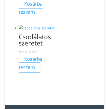
price
price
Kosárba
was:
is:
teszem
6.70€.
6.20€.
Csodálatos
szeretet
Original
Current
8.80
€
7.90
€
price
price
Kosárba
was:
is:
teszem
8.80€.
7.90€.