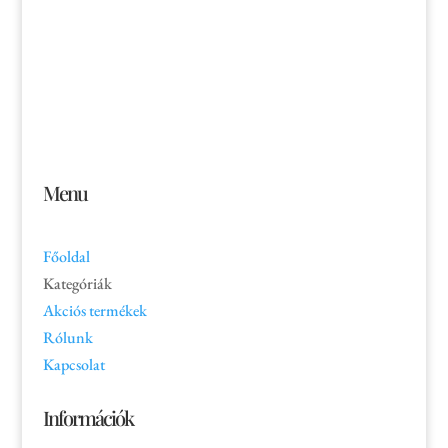
Jónás Izsmán Keresztyén Magvető
Zs. Móricza 2168/4
936 01 Šahy
Menu
Főoldal
Kategóriák
Akciós termékek
Rólunk
Kapcsolat
Információk