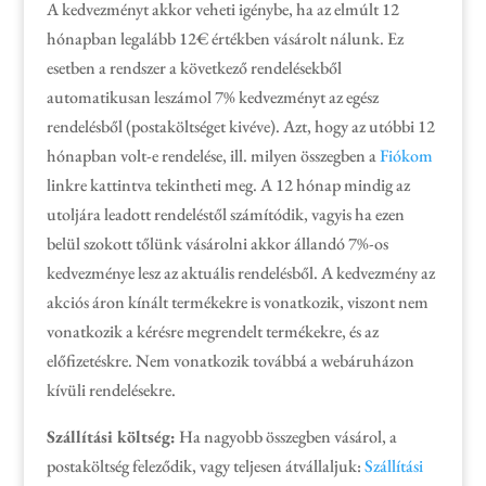
A kedvezményt akkor veheti igénybe, ha az elmúlt 12
hónapban legalább 12€ értékben vásárolt nálunk. Ez
esetben a rendszer a következő rendelésekből
automatikusan leszámol 7% kedvezményt az egész
rendelésből (postaköltséget kivéve). Azt, hogy az utóbbi 12
hónapban volt-e rendelése, ill. milyen összegben a
Fiókom
linkre kattintva tekintheti meg. A 12 hónap mindig az
utoljára leadott rendeléstől számítódik, vagyis ha ezen
belül szokott tőlünk vásárolni akkor állandó 7%-os
kedvezménye lesz az aktuális rendelésből. A kedvezmény az
akciós áron kínált termékekre is vonatkozik, viszont nem
vonatkozik a kérésre megrendelt termékekre, és az
előfizetéskre. Nem vonatkozik továbbá a webáruházon
kívüli rendelésekre.
Szállítási költség:
Ha nagyobb összegben vásárol, a
postaköltség feleződik, vagy teljesen átvállaljuk:
Szállítási