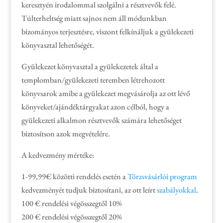
keresztyén irodalommal szolgálni a résztvevők felé.
Túlterheltség miatt sajnos nem áll módunkban
bizományos terjesztésre, viszont felkínáljuk a gyülekezeti
könyvasztal lehetőségét.
Gyülekezet könyvasztal a gyülekezetek által a
templomban/gyülekezeti teremben létrehozott
könyvsarok amibe a gyülekezet megvásárolja az ott lévő
könyveket/ajándéktárgyakat azon célból, hogy a
gyülekezeti alkalmon résztvevők számára lehetőséget
biztosítson azok megvételére.
A kedvezmény mértéke:
1-99,99€ közötti rendelés esetén a
Törzsvásárlói program
kedvezményét tudjuk biztosítani, az ott leírt
szabályokkal
.
100 € rendelési végösszegtől 10%
200 € rendelési végösszegtől 20%