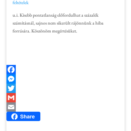
feltételek
u.i. Kisebb pontatlanság előfordulhat a százalék
számításnál, sajnos nem sikerült rájönnünk a hiba
forrására. Köszönöm megértésüket.
Facebook
Messenger
Twitter
Gmail
Share
Email