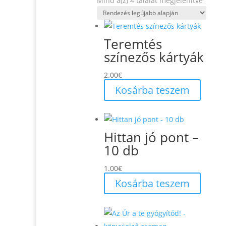
Mind a(z) 4 találat megjelenítve
by
latest
Teremtés
színezős kártyák
2.00
€
Kosárba teszem
Hittan jó pont –
10 db
1.00
€
Kosárba teszem