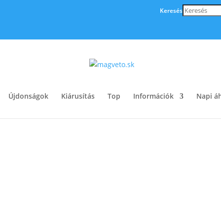
Keresés
Újdonságok
Kiárusítás
Top
Információk
Napi áh