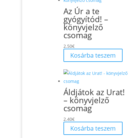
Az Úr a te
gyógyítód! –
könyvjelző
csomag
2.50
€
Kosárba teszem
Áldjátok az Urat!
– könyvjelző
csomag
2.40
€
Kosárba teszem