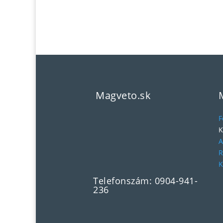
Magveto.sk
F
K
A
R
K
Telefonszám: 0904-941-
236