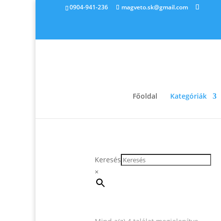
0904-941-236
magveto.sk@gmail.com
Főoldal
Kategóriák
Keresés
×
Sorted