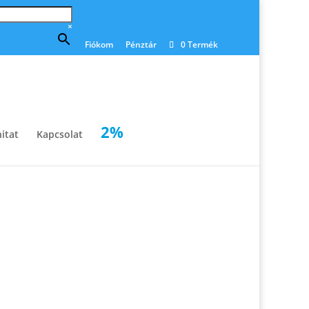
×
Fiókom
Pénztár
0 Termék
2%
itat
Kapcsolat