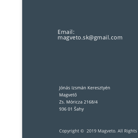
Email:
magveto.sk@gmail.com
Jónás Izsmán Keresztyén
Magvető
Zs. Móricza 2168/4
936 01 Šahy
Copyright © 2019 Magveto
. All Right