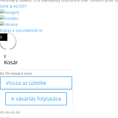
necessary cookies. It is mandatory to procure user consent prior t
SAVE & ACCEPT
Elállás a szerződéstől itt
0
0
Kosár
Az Ön kosara üres
Vissza az üzletbe
A vásárlás folytatása