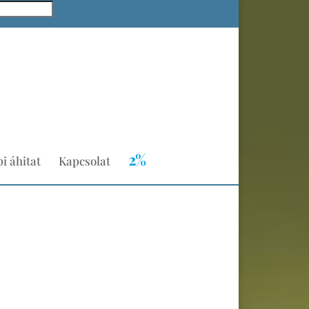
×
Fiókom
Pénztár
0 Termék
2%
i áhitat
Kapcsolat