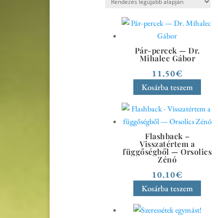
by
latest
Pár-percek — Dr.
Mihalec Gábor
11.50
€
Kosárba teszem
Flashback –
Visszatértem a
függőségből — Orsolics
Zénó
10.10
€
Kosárba teszem