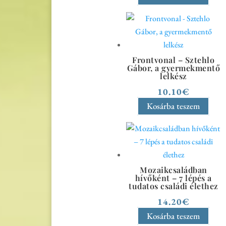
Frontvonal – Sztehlo
Gábor, a gyermekmentő
lelkész
10.10
€
Kosárba teszem
Mozaikcsaládban
hívőként – 7 lépés a
tudatos családi élethez
14.20
€
Kosárba teszem