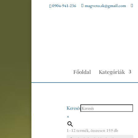
0904-941-236
magveto.sk@gmail.com
Főoldal
Kategóriák
Keresés
×
Sorted
1–12 termék, összesen 159 db