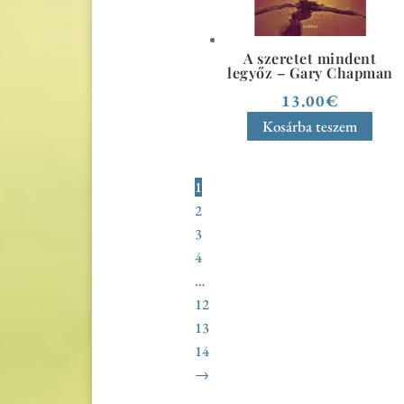
A szeretet mindent
legyőz – Gary Chapman
13.00
€
Kosárba teszem
1
2
3
4
…
12
13
14
→