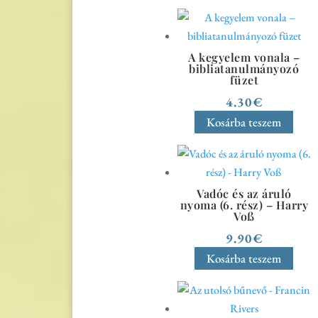
A kegyelem vonala –
bibliatanulmányozó
füzet
4.30
€
Kosárba teszem
Vadóc és az áruló
nyoma (6. rész) – Harry
Voß
9.90
€
Kosárba teszem