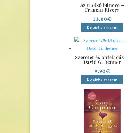
Az utolsó bűnevő –
Francin Rivers
13.00
€
Kosárba teszem
Szeretet és önfeladás —
David G. Benner
9.90
€
Kosárba teszem