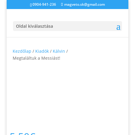
0904-941-236
magveto.sk@gmail.com
Oldal kiválasztása
Kezdőlap
/
Kiadók
/
Kálvin
/
Megtaláltuk a Messiást!