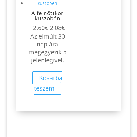
A felnőttkor
küszöbén
Original
Current
2.60
€
2.08
€
price
price
Az elmúlt 30
was:
is:
nap ára
2.60€.
2.08€.
megegyezik a
jelenlegivel.
Kosárba
teszem