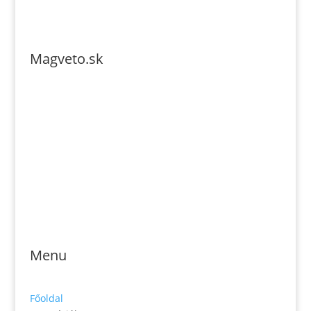
Magveto.sk
Telefonszám: 0904-941-236
Email: magveto.sk@gmail.com
Jónás Izsmán Keresztyén Magvető
Zs. Móricza 2168/4
936 01 Šahy
Menu
Főoldal