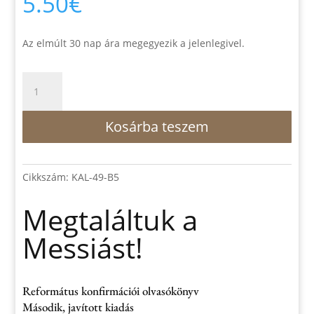
5.50
€
Az elmúlt 30 nap ára megegyezik a jelenlegivel.
Megtaláltuk
a
Messiást!
Kosárba teszem
mennyiség
Cikkszám:
KAL-49-B5
Megtaláltuk a
Messiást!
Református konfirmációi olvasókönyv
Második, javított kiadás