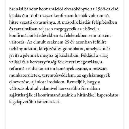
Szénási Sándor konfirmációi olvasókönyve az 1989-es első
kiadás óta több tízezer konfirmandusnak volt tanító,
hitre vezető olvasmánya. A második kiadás felépítésében
és tartalmában teljesen megegyezik az elsővel, a
konfirmációi kérdésekben és feleletekben sem történt
változás. Az elmúlt csaknem 25 év azonban felülírt
néhány adatot, kifejezést és gondolatot, amelyek már
javítva jelennek meg az új kiadásban. Például a világ
vallási és a keresztyénség felekezeti megoszlása, a
református diakóniai intézmények száma, a missziói
munkaterületek, teremtésvédelem, az egyházmegyék
elnevezése, ajánlott irodalom. Reméljük, hogy a
változások által valamivel korszerűbb formában
sajátíthatják el konfirmandusaink a hitünkkel kapcsolatos
legalapvetőbb ismereteket.