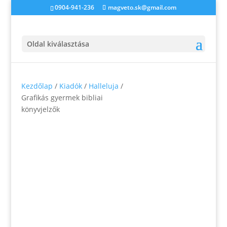
0904-941-236
magveto.sk@gmail.com
Oldal kiválasztása
Kezdőlap
/
Kiadók
/
Halleluja
/
Grafikás gyermek bibliai
könyvjelzők