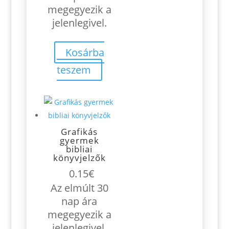
megegyezik a
jelenlegivel.
Kosárba
teszem
Grafikás
gyermek
bibliai
könyvjelzők
0.15
€
Az elmúlt 30
nap ára
megegyezik a
jelenlegivel.