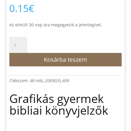
0.15
€
Az elmúlt 30 nap ára megegyezik a jelenlegivel.
Grafikás
gyermek
bibliai
Kosárba teszem
könyvjelzők
mennyiség
Cikkszám:
48-HAL-2009GYJ-409
Grafikás gyermek
bibliai könyvjelzők