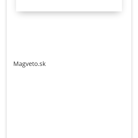
Magveto.sk
Telefonszám: 0904-941-236
Email: magveto.sk@gmail.com
Jónás Izsmán Keresztyén Magvető
Zs. Móricza 2168/4
936 01 Šahy