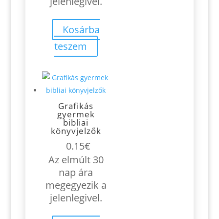
jelenlegivel.
Kosárba
teszem
Grafikás
gyermek
bibliai
könyvjelzők
0.15
€
Az elmúlt 30
nap ára
megegyezik a
jelenlegivel.