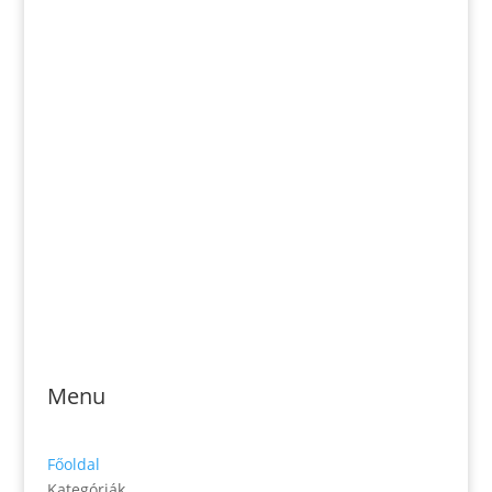
Email: magveto.sk@gmail.com
Jónás Izsmán Keresztyén Magvető
Zs. Móricza 2168/4
936 01 Šahy
Menu
Főoldal
Kategóriák