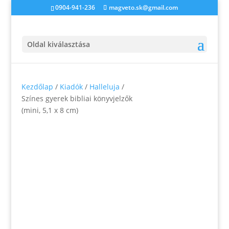
0904-941-236
magveto.sk@gmail.com
Oldal kiválasztása
Kezdőlap
/
Kiadók
/
Halleluja
/
Színes gyerek bibliai könyvjelzők
(mini, 5,1 x 8 cm)