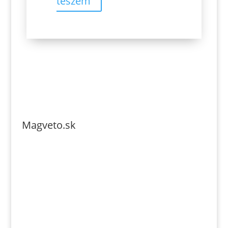
teszem
Magveto.sk
Telefonszám: 0904-941-236