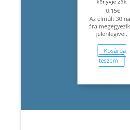
könyvjelzők
0.15
€
Az elmúlt 30 n
ára megegyezik
jelenlegivel.
Kosárba
teszem