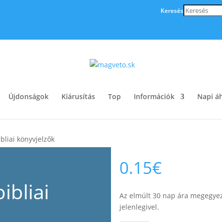
Keresés
Újdonságok
Kiárusítás
Top
Információk
Napi áh
bliai könyvjelzők
0.15
€
ibliai
Az elmúlt 30 nap ára megegyez
jelenlegivel.