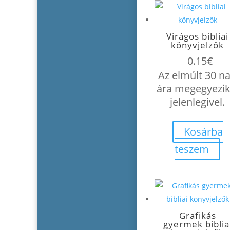
Virágos bibliai
könyvjelzők
0.15
€
Az elmúlt 30 n
ára megegyezik
jelenlegivel.
Kosárba
teszem
Grafikás
gyermek biblia