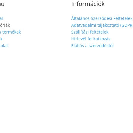
nu
Információk
al
Általános Szerződési Feltételek
óriák
Adatvédelmi tájékoztató (GDPR
s termékek
Szállítási feltételek
nk
Hírlevél feliratkozás
olat
Elállás a szerződéstől