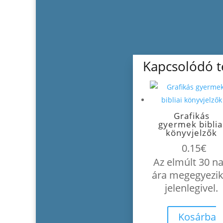
Kapcsolódó 
Grafikás
gyermek biblia
könyvjelzők
0.15
€
Az elmúlt 30 n
ára megegyezik
jelenlegivel.
Kosárba