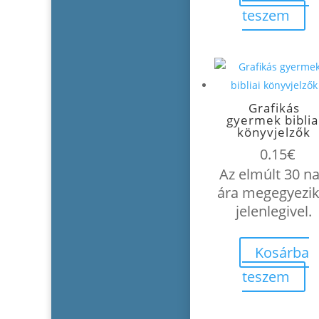
teszem
Grafikás
gyermek biblia
könyvjelzők
0.15
€
Az elmúlt 30 n
ára megegyezik
jelenlegivel.
Kosárba
teszem