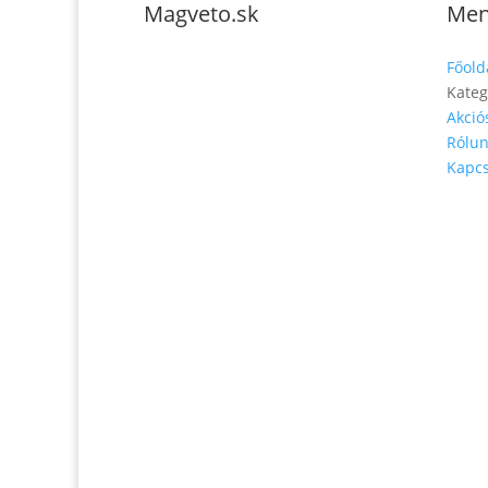
Magveto.sk
Me
Főold
Kateg
Akció
Rólu
Telefonszám: 0904-941-236
Kapcs
Email:
magveto.sk@gmail.com