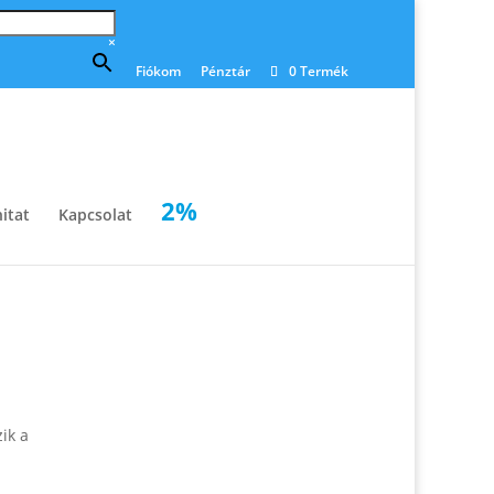
×
Fiókom
Pénztár
0 Termék
2%
itat
Kapcsolat
ik a