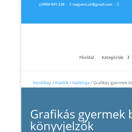
0904-941-236
magveto.sk@gmail.com
Főoldal
Kategóriák
Kezdőlap
/
Kiadók
/
Halleluja
/ Grafikás gyermek bi
Grafikás gyermek b
könyvjelzők