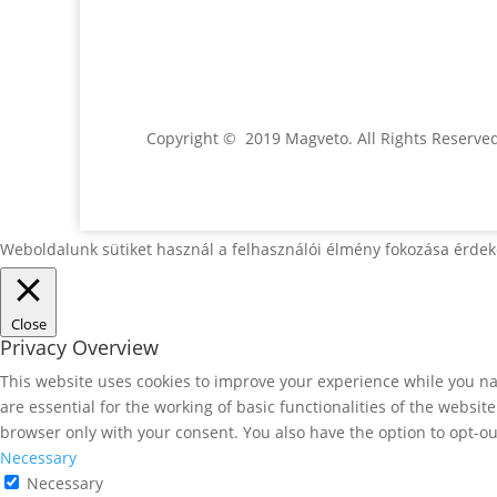
Jónás Izsmán Keresztyén Magvető
Zs. Móricza 2168/4
936 01 Šahy
Copyright © 2019 Magveto
. All Rights Reserve
Weboldalunk sütiket használ a felhasználói élmény fokozása érdek
Close
Privacy Overview
This website uses cookies to improve your experience while you nav
are essential for the working of basic functionalities of the websi
browser only with your consent. You also have the option to opt-ou
Necessary
Necessary