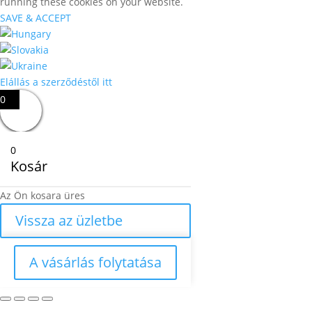
running these cookies on your website.
SAVE & ACCEPT
Elállás a szerződéstől itt
0
0
Kosár
Az Ön kosara üres
Vissza az üzletbe
A vásárlás folytatása