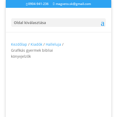
0904-941-236
magveto.sk@gmail.com
Oldal kiválasztása
Kezdőlap
/
Kiadók
/
Halleluja
/
Grafikás gyermek bibliai
könyvjelzők