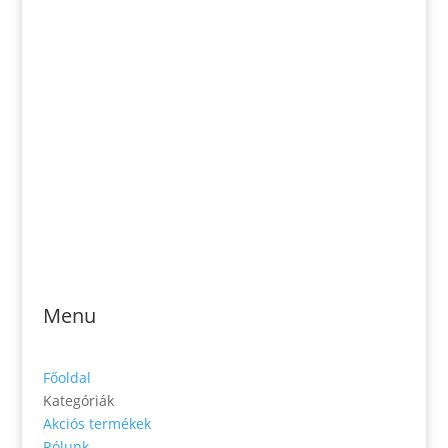
Email: magveto.sk@gmail.com
Jónás Izsmán Keresztyén Magvető
Zs. Móricza 2168/4
936 01 Šahy
Menu
Főoldal
Kategóriák
Akciós termékek
Rólunk