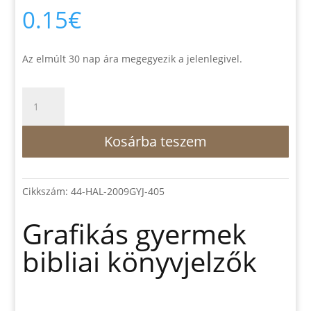
0.15
€
Az elmúlt 30 nap ára megegyezik a jelenlegivel.
Grafikás
gyermek
bibliai
Kosárba teszem
könyvjelzők
mennyiség
Cikkszám:
44-HAL-2009GYJ-405
Grafikás gyermek
bibliai könyvjelzők