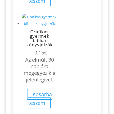
teszem
Grafikás
gyermek
bibliai
könyvjelzők
0.15
€
Az elmúlt 30
nap ára
megegyezik a
jelenlegivel.
Kosárba
teszem