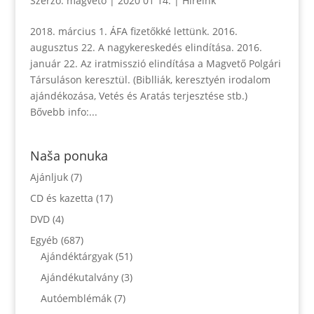
Szerző:
magveto
|
2020 01 14.
|
Híreink
2018. március 1. ÁFA fizetőkké lettünk. 2016.
augusztus 22. A nagykereskedés elindítása. 2016.
január 22. Az iratmisszió elindítása a Magvető Polgári
Társuláson keresztül. (Biblliák, keresztyén irodalom
ajándékozása, Vetés és Aratás terjesztése stb.)
Bővebb info:...
Naša ponuka
Ajánljuk
(7)
CD és kazetta
(17)
DVD
(4)
Egyéb
(687)
Ajándéktárgyak
(51)
Ajándékutalvány
(3)
Autóemblémák
(7)