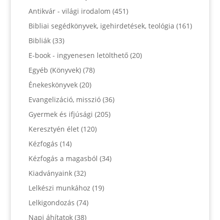
Antikvár - világi irodalom
(451)
Bibliai segédkönyvek, igehirdetések, teológia
(161)
Bibliák
(33)
E-book - ingyenesen letölthető
(20)
Egyéb (Könyvek)
(78)
Énekeskönyvek
(20)
Evangelizáció, misszió
(36)
Gyermek és ifjúsági
(205)
Keresztyén élet
(120)
Kézfogás
(14)
Kézfogás a magasból
(34)
Kiadványaink
(32)
Lelkészi munkához
(19)
Lelkigondozás
(74)
Napi áhítatok
(38)