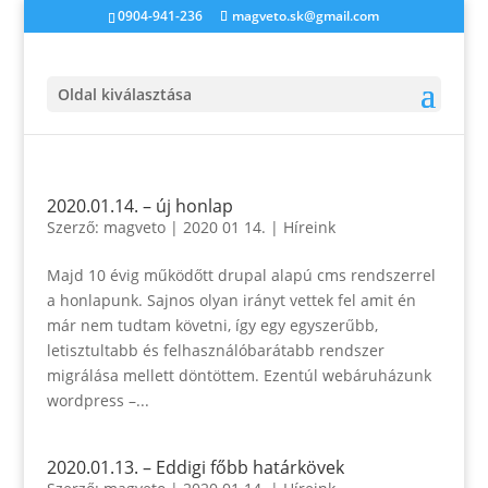
0904-941-236
magveto.sk@gmail.com
Oldal kiválasztása
2020.01.14. – új honlap
Szerző:
magveto
|
2020 01 14.
|
Híreink
Majd 10 évig működőtt drupal alapú cms rendszerrel
a honlapunk. Sajnos olyan irányt vettek fel amit én
már nem tudtam követni, így egy egyszerűbb,
letisztultabb és felhasználóbarátabb rendszer
migrálása mellett döntöttem. Ezentúl webáruházunk
wordpress –...
2020.01.13. – Eddigi főbb határkövek