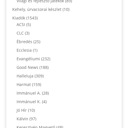
Világi és fejlesztő játékok
(89)
Kehely, úrvacsorai készlet
(10)
Kiadók
(1543)
ACSI
(5)
CLC
(3)
Ébredés
(25)
Ecclesia
(1)
Evangéliumi
(232)
Good News
(188)
Halleluja
(309)
Harmat
(159)
Immánuel A.
(28)
Immánuel K.
(4)
Jó Hír
(10)
Kálvin
(97)
Keresztyén Magvető
(48)