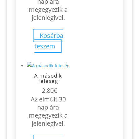
was:
is:
nap ára
7.60€.
6.80€.
megegyezik a
jelenlegivel.
Kosárba
teszem
A második
feleség
2.80
€
Az elmúlt 30
nap ára
megegyezik a
jelenlegivel.