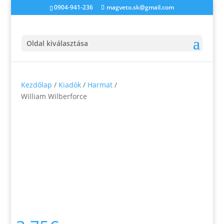
0904-941-236
magveto.sk@gmail.com
Oldal kiválasztása
Kezdőlap
/
Kiadók
/
Harmat
/
William Wilberforce