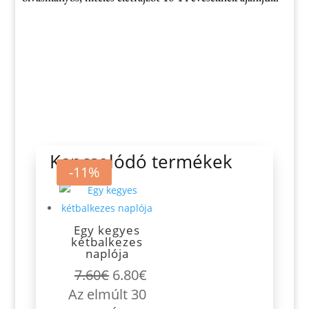
Kapcsolódó termékek
-11%
Egy kegyes
kétbalkezes
naplója
Original
Current
7.60
€
6.80
€
price
price
Az elmúlt 30