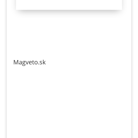
Magveto.sk
Telefonszám: 0904-941-236
Email: magveto.sk@gmail.com
Jónás Izsmán Keresztyén Magvető
Zs. Móricza 2168/4
936 01 Šahy