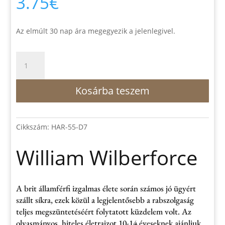
3.75
€
Az elmúlt 30 nap ára megegyezik a jelenlegivel.
William
Wilberforce
mennyiség
Kosárba teszem
Cikkszám:
HAR-55-D7
William Wilberforce
A brit államférfi izgalmas élete során számos jó ügyért
szállt síkra, ezek közül a legjelentősebb a rabszolgaság
teljes megszüntetéséért folytatott küzdelem volt. Az
olvasmányos, hiteles életrajzot 10-14 éveseknek ajánljuk.