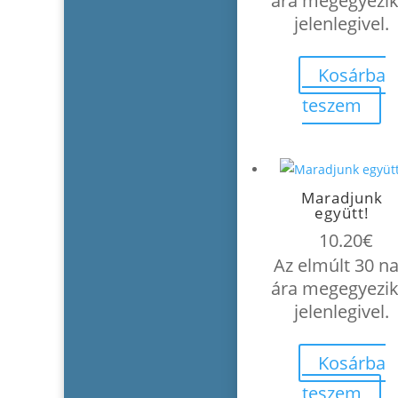
ára megegyezik
jelenlegivel.
Kosárba
teszem
Maradjunk
együtt!
10.20
€
Az elmúlt 30 n
ára megegyezik
jelenlegivel.
Kosárba
teszem