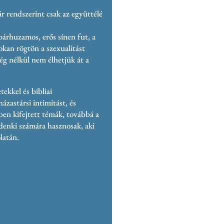
r rendszerint csak az együttélé
árhuzamos, erős sínen fut, a
okan rögtön a szexualitást
tség nélkül nem élhetjük át a
ekkel és bibliai
házastársi intimitást, és
ben kifejtett témák, továbbá a
denki számára hasznosak, aki
olatán.