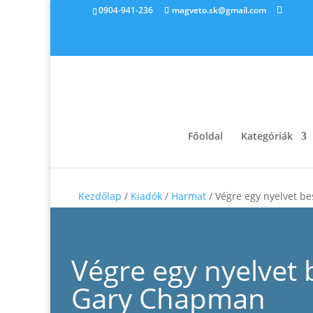
0904-941-236
magveto.sk@gmail.com
Főoldal
Kategóriák
Kezdőlap
/
Kiadók
/
Harmat
/ Végre egy nyelvet b
Végre egy nyelvet 
Gary Chapman