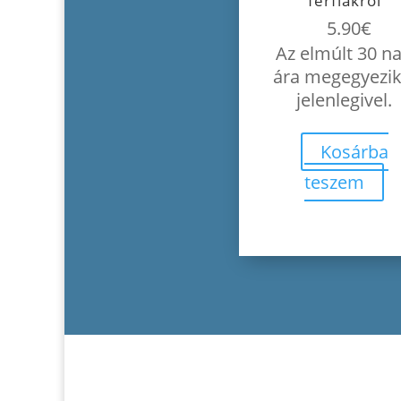
férfiakról
5.90
€
Az elmúlt 30 n
ára megegyezik
jelenlegivel.
Kosárba
teszem