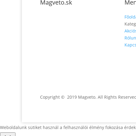
Magveto.sk
Me
Telefonszám: 0904-
Főold
941-236
Kateg
Akció
Email:
Rólu
magveto.sk@gmail.com
Kapcs
Jónás Izsmán Keresztyén
Magvető
Zs. Móricza 2168/4
936 01 Šahy
Copyright © 2019 Magveto
. All Rights Reserve
Weboldalunk sütiket használ a felhasználói élmény fokozása érdek