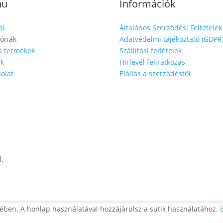
nu
Információk
al
Általános Szerződési Feltételek
óriák
Adatvédelmi tájékoztató (GDPR
s termékek
Szállítási feltételek
nk
Hírlevél feliratkozás
olat
Elállás a szerződéstől
d.
ében. A honlap használatával hozzájárulsz a sütik használatához.