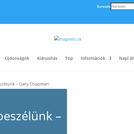
Keresés
Újdonságok
Kiárusítás
Top
Információk
Napi áh
eszélünk – Gary Chapman
beszélünk –