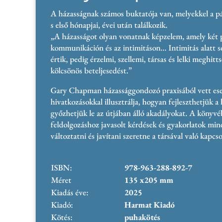
A házasságnak számos buktatója van, melyekkel a pá
s első hónapjai, évei után találkozik.
„A házasságot olyan vonatnak képzelem, amely két p
kommunikáción és az intimitáson… Intimitás alatt s
értik, pedig érzelmi, szellemi, társas és lelki meghit
kölcsönös beteljesedést.”
Gary Chapman házassággondozó praxisából vett eset
hivatkozásokkal illusztrálja, hogyan fejleszthetjük a 
győzhetjük le az útjában álló akadályokat. A könyvé
feldolgozáshoz javasolt kérdések és gyakorlatok min
változtatni és javítani szeretne a társával való kapcs
ISBN:
978-963-288-892-7
Méret
135 x205 mm
Kiadás éve:
2025
Kiadó:
Harmat Kiadó
Kötés:
puhakötés