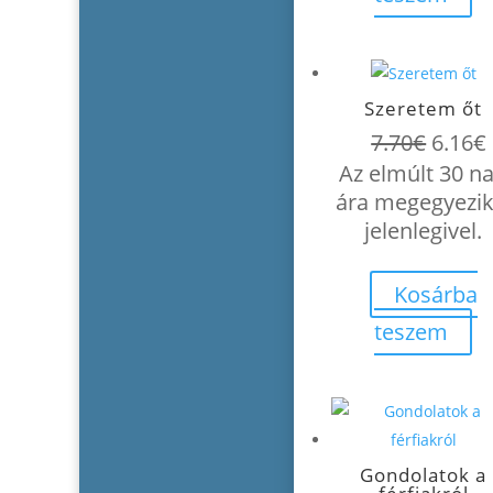
Szeretem őt
Origin
7.70
€
6.16
€
price
Az elmúlt 30 n
was:
i
ára megegyezik
7.70€.
jelenlegivel.
Kosárba
teszem
Gondolatok a