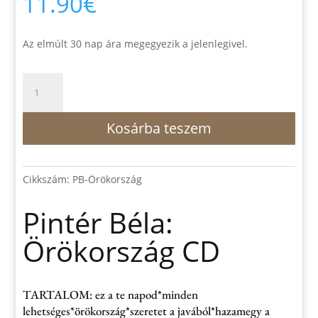
11.90
€
Az elmúlt 30 nap ára megegyezik a jelenlegivel.
Pintér
Béla:
Örökország
Kosárba teszem
CD
mennyiség
Cikkszám:
PB-Örökország
Pintér Béla:
Örökország CD
TARTALOM: ez a te napod*minden
lehetséges*örökország*szeretet a javából*hazamegy a