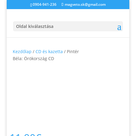
0904-941-236
magveto.sk@gmail.com
Oldal kiválasztása
Kezdőlap
/
CD és kazetta
/ Pintér
Béla: Örökország CD