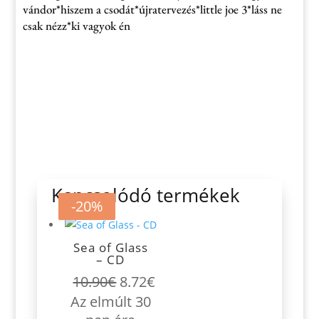
vándor*hiszem a csodát*újratervezés*little joe 3*láss ne
csak nézz*ki vagyok én
Kapcsolódó termékek
-20%
-30%
-20%
Sea of Glass
– CD
Original
Current
10.90
€
8.72
€
price
price
Az elmúlt 30
was:
is: