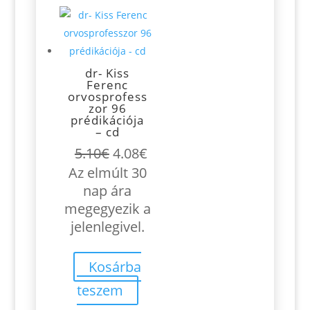
dr- Kiss
Ferenc
orvosprofess
zor 96
prédikációja
– cd
Original
Current
5.10
€
4.08
€
price
price
Az elmúlt 30
was:
is:
nap ára
5.10€.
4.08€.
megegyezik a
jelenlegivel.
Kosárba
teszem