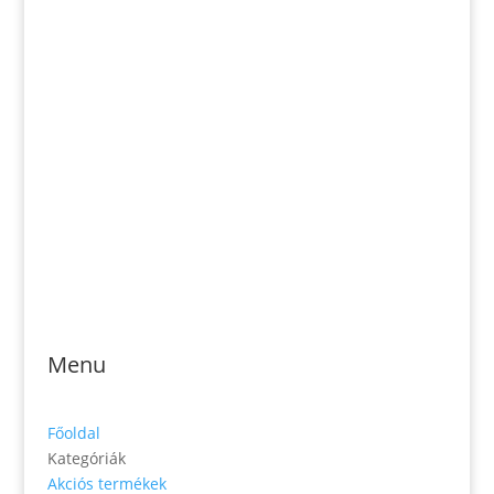
Email: magveto.sk@gmail.com
Jónás Izsmán Keresztyén Magvető
Zs. Móricza 2168/4
936 01 Šahy
Menu
Főoldal
Kategóriák
Akciós termékek