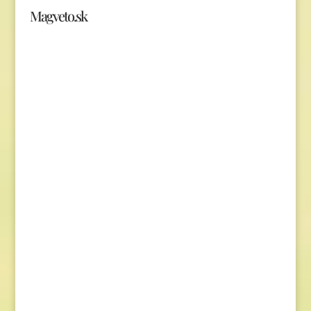
Magveto.sk
Telefonszám: 0904-941-236
Email: magveto.sk@gmail.com