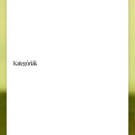
Adatvédelmi tájékoztató (GDPR)
Szállítási feltételek
Hírlevél feliratkozás
Elállás a szerződéstől
Kategóriák
Naptár
Könyvek
CD, DVD
Játékok
Ajándéktárgyak