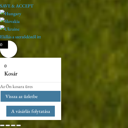
SAVE & ACCEPT
Elállás a szerződéstől itt
0
0
Kosár
Az Ön kosara üres
Vissza az üzletbe
A vásárlás folytatása