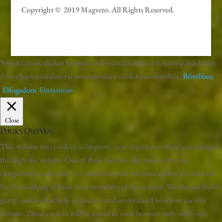
Copyright © 2019 Magveto
. All Rights Reserved.
Weboldalunk sütiket használ a felhasználói élmény fokozása érdekében.
A honlap használatával hozzájárulsz a sütik használatához.
Bővebben
Elfogadom
Elutasítom
Close
Privacy Overview
This website uses cookies to improve your experience while you navigate
through the website. Out of these cookies, the cookies that are
categorized as necessary are stored on your browser as they are essential
for the working of basic functionalities of the website. We also use third-
party cookies that help us analyze and understand how you use this
website. These cookies will be stored in your browser only with your