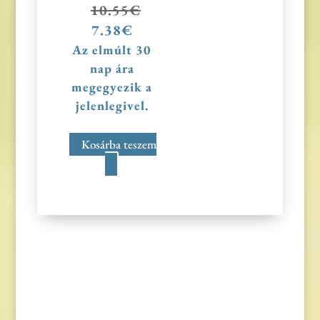
10.55
€
Original
7.38
€
Current
price
price
Az elmúlt 30
was:
is:
nap ára
10.55€.
7.38€.
megegyezik a
jelenlegivel.
Kosárba teszem