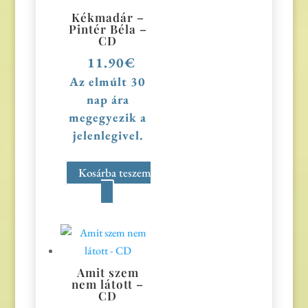
Kékmadár –
Pintér Béla –
CD
11.90
€
Az elmúlt 30
nap ára
megegyezik a
jelenlegivel.
Kosárba teszem
Amit szem
nem látott –
CD