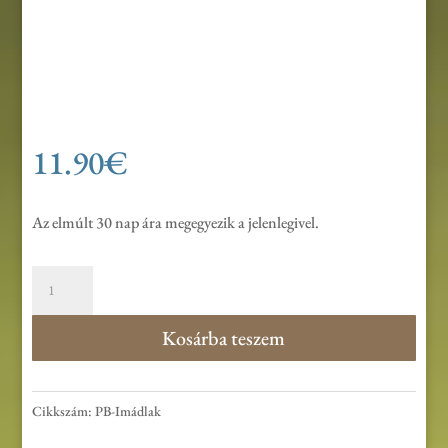
11.90
€
Az elmúlt 30 nap ára megegyezik a jelenlegivel.
Pintér
Béla:
Imádlak
Kosárba teszem
CD
mennyiség
Cikkszám:
PB-Imádlak