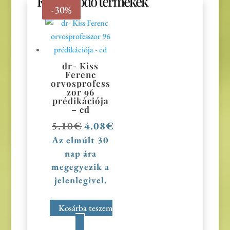
Kapcsolódó termékek
-20%
-30%
dr- Kiss
Ferenc
orvosprofess
zor 96
prédikációja
– cd
5.10
€
Original
4.08
€
Current
price
price
Az elmúlt 30
was:
is:
nap ára
5.10€.
4.08€.
megegyezik a
jelenlegivel.
Kosárba teszem