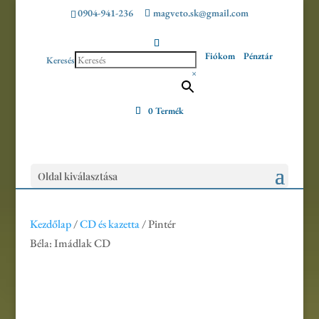
0904-941-236
magveto.sk@gmail.com
Fiókom
Pénztár
Keresés
×
0 Termék
Oldal kiválasztása
Kezdőlap
/
CD és kazetta
/ Pintér
Béla: Imádlak CD