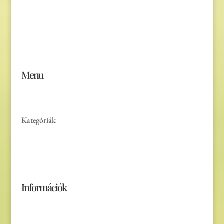
Jónás Izsmán Keresztyén Magvető
Zs. Móricza 2168/4
936 01 Šahy
Menu
Főoldal
Kategóriák
Akciós termékek
Rólunk
Kapcsolat
Információk
Általános Szerződési Feltételek