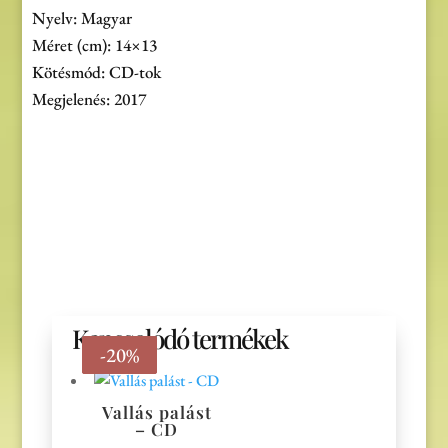
Nyelv: Magyar
Méret (cm): 14×13
Kötésmód: CD-tok
Megjelenés: 2017
Kapcsolódó termékek
-20%
-60%
-20%
Vallás palást
– CD