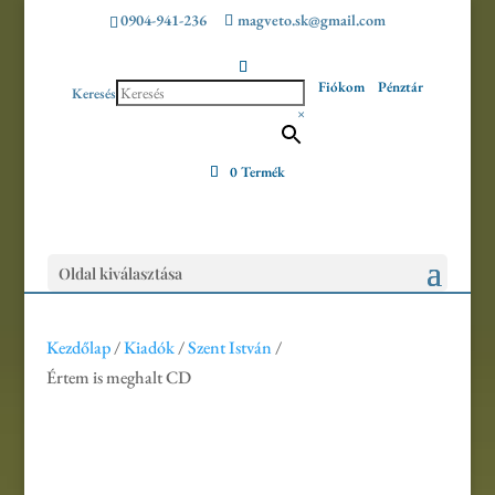
0904-941-236
magveto.sk@gmail.com
Fiókom
Pénztár
Keresés
×
0 Termék
Oldal kiválasztása
Kezdőlap
/
Kiadók
/
Szent István
/
Értem is meghalt CD