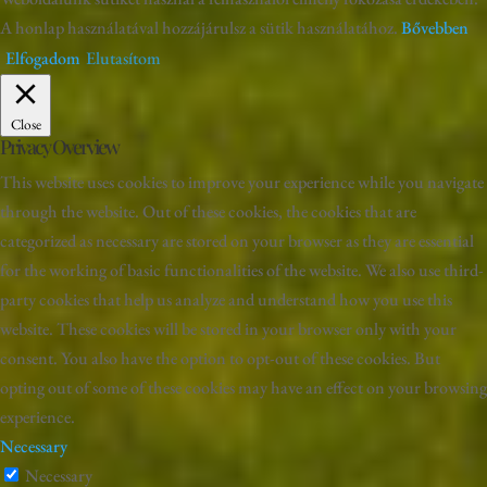
A honlap használatával hozzájárulsz a sütik használatához.
Bővebben
Elfogadom
Elutasítom
Close
Privacy Overview
This website uses cookies to improve your experience while you navigate
through the website. Out of these cookies, the cookies that are
categorized as necessary are stored on your browser as they are essential
for the working of basic functionalities of the website. We also use third-
party cookies that help us analyze and understand how you use this
website. These cookies will be stored in your browser only with your
consent. You also have the option to opt-out of these cookies. But
opting out of some of these cookies may have an effect on your browsing
experience.
Necessary
Necessary