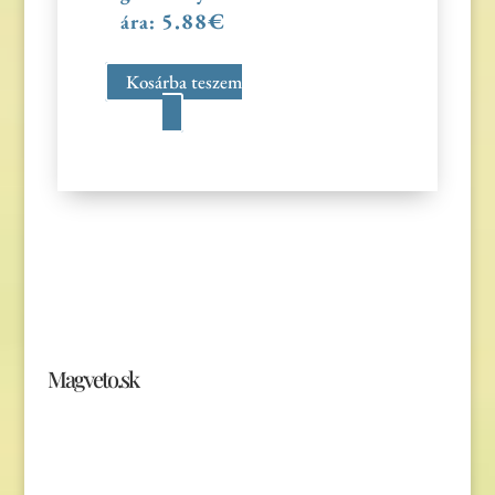
5.88
€
ára:
Kosárba teszem
Magveto.sk