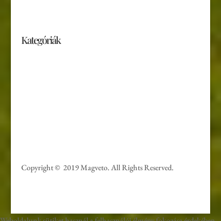
Kategóriák
Naptár
Könyvek
CD, DVD
Játékok
Ajándéktárgyak
Copyright © 2019 Magveto
. All Rights Reserved.
Weboldalunk sütiket használ a felhasználói élmény fokozása érdekében.