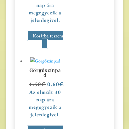
nap ára
megegyezik a
jelenlegivel.
Kosárba teszem
Görgőszínpa
d
1.50
€
Original
0.60
€
Current
price
price
Az elmúlt 30
was:
is:
nap ára
1.50€.
0.60€.
megegyezik a
jelenlegivel.