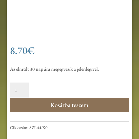
8.70
€
Az elmúlt 30 nap ára megegyezik a jelenlegivel.
Értem
is
meghalt
Kosárba teszem
CD
mennyiség
Cikkszám:
SZI-44-X0