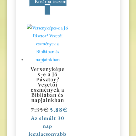
Kosárba teszem
Versenyképe
s-e a Jó
Pásztor?
Vezetői
eszmények a
Bibliában és
napjainkban
7.35
€
Original
5.88
€
Current
price
price
Az elmúlt 30
was:
is:
nap
7.35€.
5.88€.
legalacsonyabb