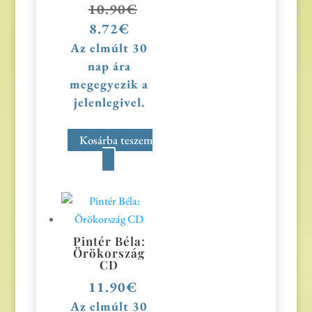
10.90
€
Original
8.72
€
Current
price
price
Az elmúlt 30
was:
is:
nap ára
10.90€.
8.72€.
megegyezik a
jelenlegivel.
Kosárba teszem
Pintér Béla:
Örökország
CD
11.90
€
Az elmúlt 30