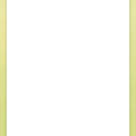
Telefonszám: 0904-941-236
Email: magveto.sk@gmail.com
Jónás Izsmán Keresztyén Magvető
Zs. Móricza 2168/4
936 01 Šahy