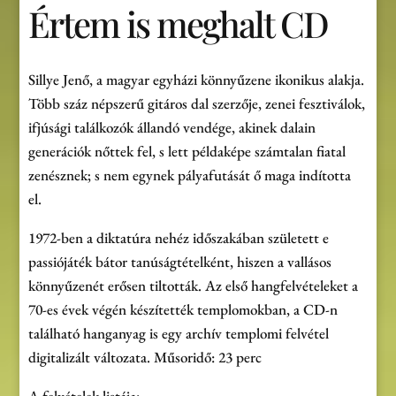
Értem is meghalt CD
Sillye Jenő, a magyar egyházi könnyűzene ikonikus alakja.
Több száz népszerű gitáros dal szerzője, zenei fesztiválok,
ifjúsági találkozók állandó vendége, akinek dalain
generációk nőttek fel, s lett példaképe számtalan fiatal
zenésznek; s nem egynek pályafutását ő maga indította
el.
1972-ben a diktatúra nehéz időszakában született e
passiójáték bátor tanúságtételként, hiszen a vallásos
könnyűzenét erősen tiltották. Az első hangfelvételeket a
70-es évek végén készítették templomokban, a CD-n
található hanganyag is egy archív templomi felvétel
digitalizált változata. Műsoridő: 23 perc
A felvételek listája: