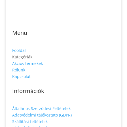
Jónás Izsmán Keresztyén Magvető
Zs. Móricza 2168/4
936 01 Šahy
Menu
Főoldal
Kategóriák
Akciós termékek
Rólunk
Kapcsolat
Információk
Általános Szerződési Feltételek
Adatvédelmi tájékoztató (GDPR)
Szállítási feltételek