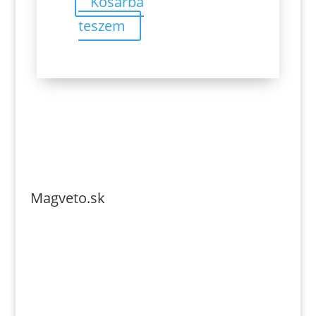
Kosárba
teszem
Magveto.sk
Telefonszám: 0904-941-236
Email: magveto.sk@gmail.com