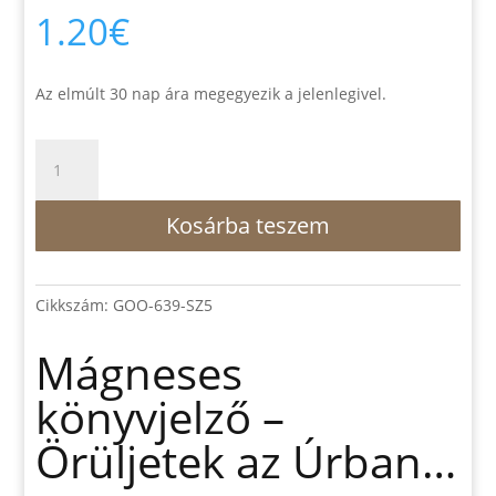
1.20
€
Az elmúlt 30 nap ára megegyezik a jelenlegivel.
Mágneses
könyvjelző
-
Kosárba teszem
Örüljetek
az
Úrban...
mennyiség
Cikkszám:
GOO-639-SZ5
Mágneses
könyvjelző –
Örüljetek az Úrban…