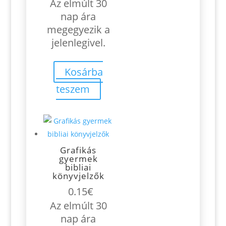
Az elmúlt 30
nap ára
megegyezik a
jelenlegivel.
Kosárba
teszem
Grafikás
gyermek
bibliai
könyvjelzők
0.15
€
Az elmúlt 30
nap ára