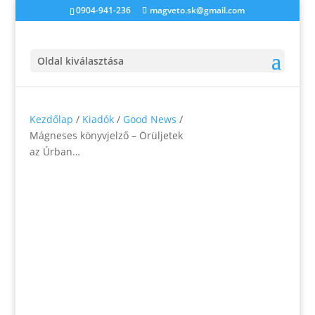
0904-941-236
magveto.sk@gmail.com
Oldal kiválasztása
Kezdőlap
/
Kiadók
/
Good News
/
Mágneses könyvjelző – Örüljetek
az Úrban…