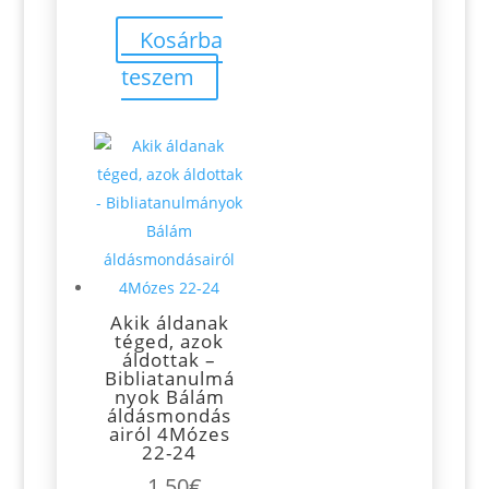
Kosárba
teszem
Akik áldanak
téged, azok
áldottak –
Bibliatanulmá
nyok Bálám
áldásmondás
airól 4Mózes
22-24
1.50
€