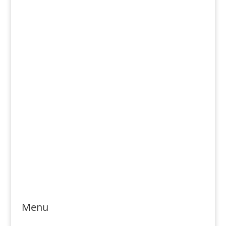
Telefonszám: 0904-941-236
Email: magveto.sk@gmail.com
Jónás Izsmán Keresztyén Magvető
Zs. Móricza 2168/4
936 01 Šahy
Menu