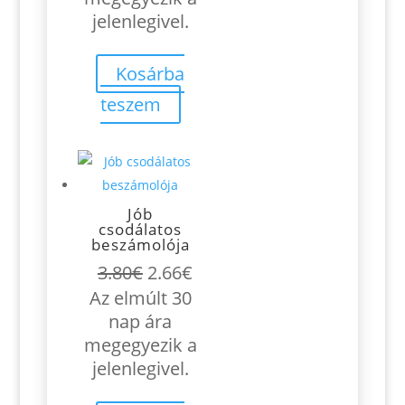
jelenlegivel.
Kosárba
teszem
Jób
csodálatos
beszámolója
Original
Current
3.80
€
2.66
€
price
price
Az elmúlt 30
was:
is:
nap ára
3.80€.
2.66€.
megegyezik a
jelenlegivel.