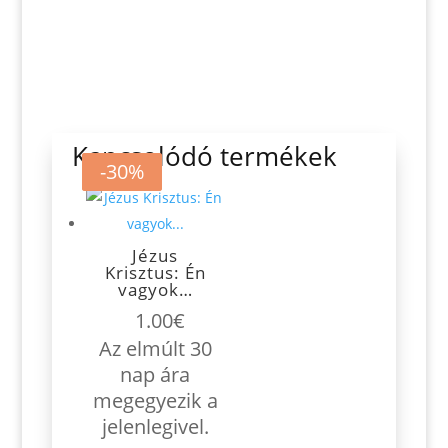
Kapcsolódó termékek
-30%
-30%
Jézus
Krisztus: Én
vagyok…
1.00
€
Az elmúlt 30
nap ára
megegyezik a
jelenlegivel.