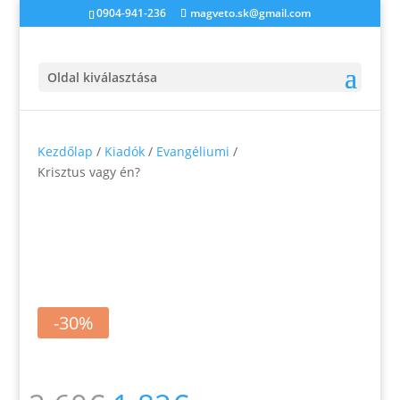
0904-941-236
magveto.sk@gmail.com
Oldal kiválasztása
Kezdőlap
/
Kiadók
/
Evangéliumi
/
Krisztus vagy én?
-30%