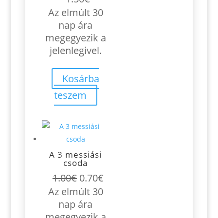
Az elmúlt 30
nap ára
megegyezik a
jelenlegivel.
Kosárba
teszem
A 3 messiási
csoda
Original
Current
1.00
€
0.70
€
price
price
Az elmúlt 30
was:
is:
nap ára
1.00€.
0.70€.
megegyezik a