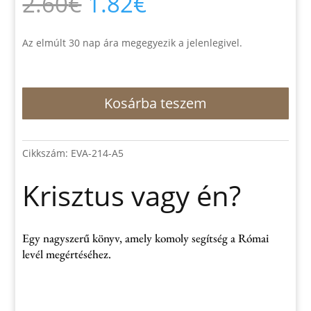
Original
Current
2.60
€
1.82
€
price
price
was:
is:
2.60€.
1.82€.
Az elmúlt 30 nap ára megegyezik a jelenlegivel.
Krisztus
Kosárba teszem
vagy
én?
mennyiség
Cikkszám:
EVA-214-A5
Krisztus vagy én?
Egy nagyszerű könyv, amely komoly segítség a Római
levél megértéséhez.