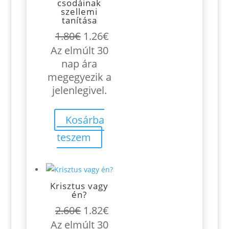
csodáinak
szellemi
tanítása
Original
Current
1.80
€
1.26
€
price
price
Az elmúlt 30
was:
is:
nap ára
1.80€.
1.26€.
megegyezik a
jelenlegivel.
Kosárba
teszem
Krisztus vagy
én?
Original
Current
2.60
€
1.82
€
price
price
Az elmúlt 30