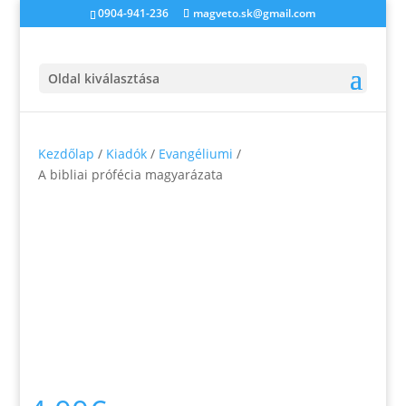
0904-941-236
magveto.sk@gmail.com
Oldal kiválasztása
Kezdőlap
/
Kiadók
/
Evangéliumi
/
A bibliai prófécia magyarázata