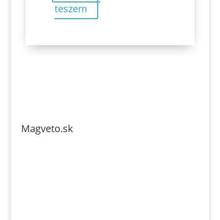
teszem
Magveto.sk
Telefonszám: 0904-941-236