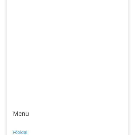
Email: magveto.sk@gmail.com
Jónás Izsmán Keresztyén Magvető
Zs. Móricza 2168/4
936 01 Šahy
Menu
Főoldal