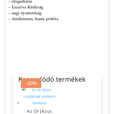
– elragadtatás
– Ezeréves Királyság
– nagy nyomorúság
– Antikrisztus, hamis próféta
Kapcsolódó termékek
-30%
-30%
-30%
Az Úr Jézus