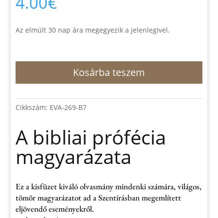
4.00
€
Az elmúlt 30 nap ára megegyezik a jelenlegivel.
A
Kosárba teszem
bibliai
prófécia
magyarázata
mennyiség
Cikkszám:
EVA-269-B7
A bibliai prófécia
magyarázata
Ez a kisfüzet kiváló olvasmány mindenki számára, világos,
tömör magyarázatot ad a Szentírásban megemlített
eljövendő eseményekről.