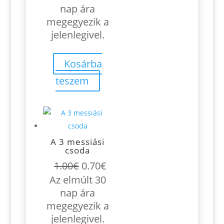
was:
is:
nap ára
2.60€.
1.82€.
megegyezik a
jelenlegivel.
Kosárba
teszem
A 3 messiási
csoda
Original
Current
1.00
€
0.70
€
price
price
Az elmúlt 30
was:
is:
nap ára
1.00€.
0.70€.
megegyezik a
jelenlegivel.