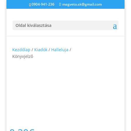
0904-941-236
magveto.sk@gmail.com
Oldal kiválasztása
Kezdőlap
/
Kiadók
/
Halleluja
/
Könyvjelző