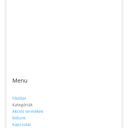
Email: magveto.sk@gmail.com
Jónás Izsmán Keresztyén Magvető
Zs. Móricza 2168/4
936 01 Šahy
Menu
Főoldal
Kategóriák
Akciós termékek
Rólunk
Kapcsolat