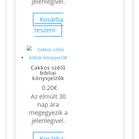
jelenlegivel.
Kosárba
teszem
Cakkos szélű
bibliai
könyvjelzők
0.20
€
Az elmúlt 30
nap ára
megegyezik a
jelenlegivel.
Kosárba