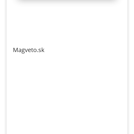
Magveto.sk
Telefonszám: 0904-941-236