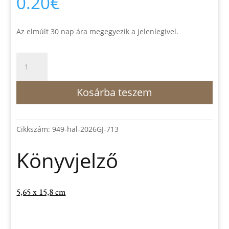
0.20
€
Az elmúlt 30 nap ára megegyezik a jelenlegivel.
Könyvjelző
mennyiség
Kosárba teszem
Cikkszám:
949-hal-2026GJ-713
Könyvjelző
5,65 x 15,8 cm