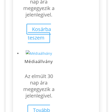
was:
is:
nap ára
4.90€.
3.92€.
megegyezik a
jelenlegivel.
Kosárba
teszem
Médiaállvány
Az elmúlt 30
nap ára
megegyezik a
jelenlegivel.
Tovább