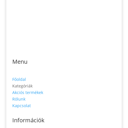
Jónás Izsmán Keresztyén Magvető
Zs. Móricza 2168/4
936 01 Šahy
Menu
Főoldal
Kategóriák
Akciós termékek
Rólunk
Kapcsolat
Információk