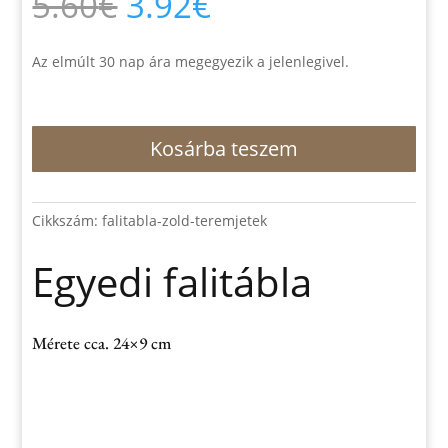
Original
Current
5.60
€
3.92
€
price
price
was:
is:
5.60€.
3.92€.
Az elmúlt 30 nap ára megegyezik a jelenlegivel.
Egyedi
Kosárba teszem
falitábla
mennyiség
Cikkszám:
falitabla-zold-teremjetek
Egyedi falitábla
Mérete cca. 24×9 cm