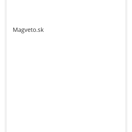
Magveto.sk
Telefonszám: 0904-941-236
Email: magveto.sk@gmail.com