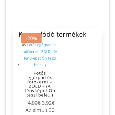
Kapcsolódó termékek
-20%
Fotós
egérpad és
fotókeret –
ZÖLD – (A
fényképet Ön
teszi bele…)
Original
Current
4.90
€
3.92
€
price
price
Az elmúlt 30