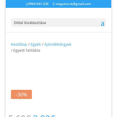
0904-941-236
magveto.sk@gmail.com
Oldal kiválasztása
Kezdőlap
/
Egyéb
/
Ajándéktárgyak
/ Egyedi falitábla
-30%