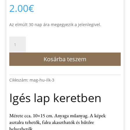
2.00
€
Az elmúlt 30 nap ára megegyezik a jelenlegivel.
Igés
lap
keretben
Kosárba teszem
mennyiség
Cikkszám:
mag-hu-ilk-3
Igés lap keretben
Mérete cca. 10×15 cm. Anyaga műanyag. A képek
asztalra tehetők, falra akaszthatók és hűtőre
helyezhetők…