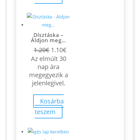
Dísztáska –
Áldjon meg…
Original
Current
1.20
€
1.10
€
price
price
Az elmúlt 30
was:
is:
nap ára
1.20€.
1.10€.
megegyezik a
jelenlegivel.
Kosárba
teszem