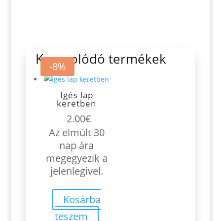
Kapcsolódó termékek
-8%
Igés lap
keretben
2.00
€
Az elmúlt 30
nap ára
megegyezik a
jelenlegivel.
Kosárba
teszem