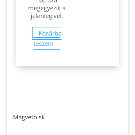
nap ára
megegyezik a
jelenlegivel.
Kosárba
teszem
Magveto.sk