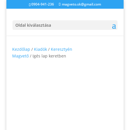
0904-941-236
magveto.sk@gmail.com
Oldal kiválasztása
Kezdőlap
/
Kiadók
/
Keresztyén
Magvető
/ Igés lap keretben