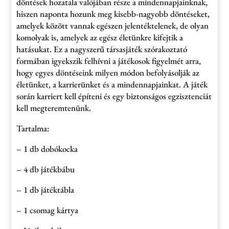
döntések hozatala valójában része a mindennapjainknak,
hiszen naponta hozunk meg kisebb-nagyobb döntéseket,
amelyek között vannak egészen jelentéktelenek, de olyan
komolyak is, amelyek az egész életünkre kifejtik a
hatásukat. Ez a nagyszerű társasjáték szórakoztató
formában igyekszik felhívni a játékosok figyelmét arra,
hogy egyes döntéseink milyen módon befolyásolják az
életünket, a karrierünket és a mindennapjainkat. A játék
során karriert kell építeni és egy biztonságos egzisztenciát
kell megteremtenünk.
Tartalma:
– 1 db dobókocka
– 4 db játékbábu
– 1 db játéktábla
– 1 csomag kártya