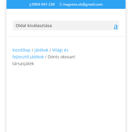
0904-941-236
magveto.sk@gmail.com
Oldal kiválasztása
Kezdőlap
/
Játékok
/
Világi és
fejlesztő játékok
/ Dönts okosan!
társasjáték