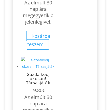
Az elmúlt 30
nap ára
megegyezik a
jelenlegivel.
Kosárba
teszem
Gazdálkodj
okosan!
Társasjáték
9.80
€
Az elmúlt 30
nap ára
megegyezik a