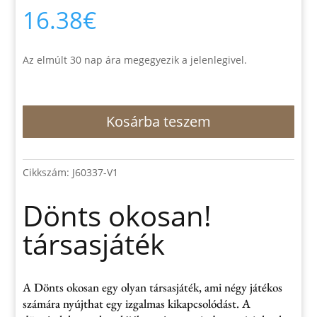
16.38
€
Az elmúlt 30 nap ára megegyezik a jelenlegivel.
Dönts
Kosárba teszem
okosan!
társasjáték
mennyiség
Cikkszám:
J60337-V1
Dönts okosan!
társasjáték
A Dönts okosan egy olyan társasjáték, ami négy játékos
számára nyújthat egy izgalmas kikapcsolódást. A