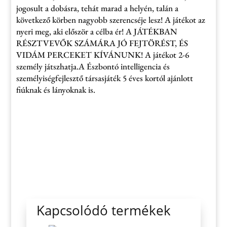
jogosult a dobásra, tehát marad a helyén, talán a
következő körben nagyobb szerencséje lesz! A játékot az
nyeri meg, aki először a célba ér! A JÁTÉKBAN
RÉSZTVEVŐK SZÁMÁRA JÓ FEJTÖRÉST, ÉS
VIDÁM PERCEKET KÍVÁNUNK! A játékot 2-6
személy játszhatja.A Észbontó intelligencia és
személyiségfejlesztő társasjáték 5 éves kortól ajánlott
fiúknak és lányoknak is.
Kapcsolódó termékek