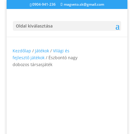
0904-941-236
magveto.sk@gmail.com
Oldal kiválasztása
Kezdőlap
/
Játékok
/
Világi és
fejlesztő játékok
/ Észbontó nagy
dobozos társasjáték