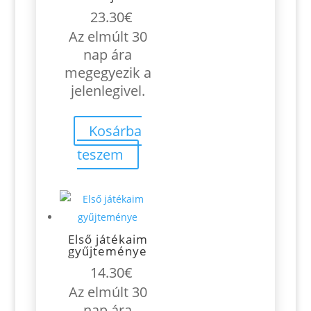
23.30
€
Az elmúlt 30
nap ára
megegyezik a
jelenlegivel.
Kosárba
teszem
Első játékaim
gyűjteménye
14.30
€
Az elmúlt 30
nap ára