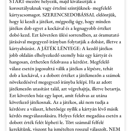
START-mezőre helyezik, majd kiválasztják a
korosztályuknak vagy értelmi szintjüknek- megfelelő
kártyacsomagot. SZERENCSEDOBÁSSAL eldöntjük,
hogy ki kezdi a játékot, mégpedig úgy, hogy minden
játékos dob egyet a kockával és a legnagyobb értéket
dobó kezd. Ezt követően ülési sorrendben, az óramutató
járásával megegyező irányban folytatják a dobást, illetve a
kártyahúzást. A JÁTÉK LÉNYEGE: A kezdő játékos
jobb oldalán elhelyezkedő személy húz egy kártyát és
hangosan, érthetően felolvassa a kérdést. Megfelelő
válasz esetén jogosulttá válik a játékos a lépésre, tehát
dob a kockával, s a dobott értéket a játékmezőn a számok
növekedésével megegyező irányba lelépi. Ha az adott
játékmezőn utasítást talál, azt végrehajtja, illetve betartja.
Ezt követően húz egy lapot, amit felolvas az utána
következő játékosnak. Az a játékos, aki nem tudja a
kérdésre a választ, lehetősége nyílik a kártyán lévő másik
kérdés megválaszolására. Helyes felelet megadása esetén a
dobott érték felét lépheti le. Tört számnál felfelé
kerekítünk, viszont ha ismételten rosszul válaszolt, NEM