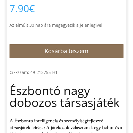
7.90
€
Az elmúlt 30 nap ára megegyezik a jelenlegivel.
Észbontó
Kosárba teszem
nagy
dobozos
társasjáték
mennyiség
Cikkszám:
49-213755-H1
Észbontó nagy
dobozos társasjáték
A Észbontó intelligencia és személyiségfejlesztő
társasjáték leírása: A játékosok választanak egy bábut és a