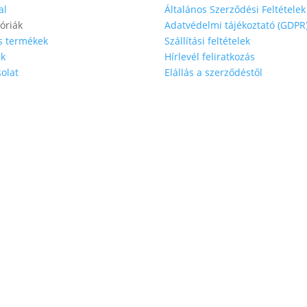
al
Általános Szerződési Feltételek
óriák
Adatvédelmi tájékoztató (GDPR
s termékek
Szállítási feltételek
nk
Hírlevél feliratkozás
olat
Elállás a szerződéstől