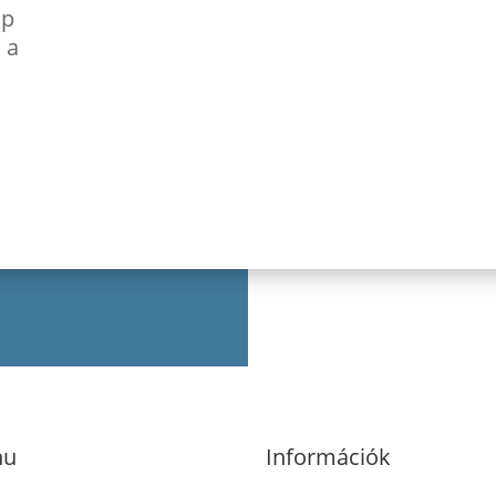
ap
 a
nu
Információk