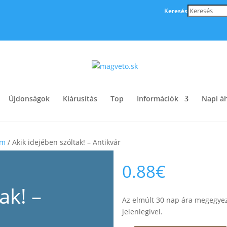
Keresés
Újdonságok
Kiárusítás
Top
Információk
Napi áh
om
/ Akik idejében szóltak! – Antikvár
0.88
€
ak! –
Az elmúlt 30 nap ára megegyez
jelenlegivel.