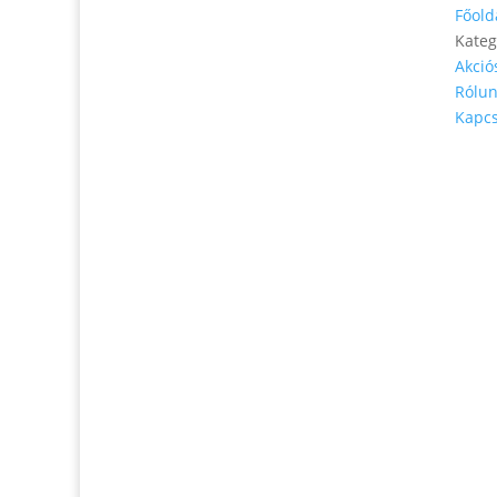
Főold
Kateg
Akció
Rólu
Telefonszám: 0904-941-236
Kapcs
Email:
magveto.sk@gmail.com
Jónás Izsmán Keresztyén Magvető
Zs. Móricza 2168/4