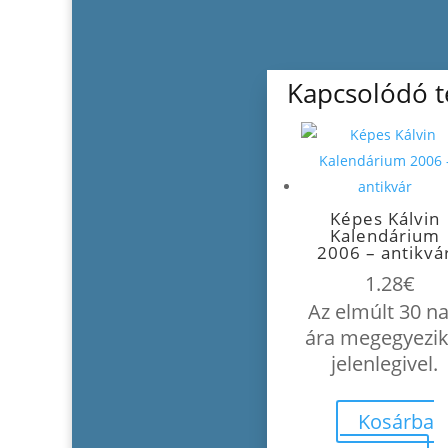
Kapcsolódó 
Képes Kálvin
Kalendárium
2006 – antikvá
1.28
€
Az elmúlt 30 n
ára megegyezik
jelenlegivel.
Kosárba