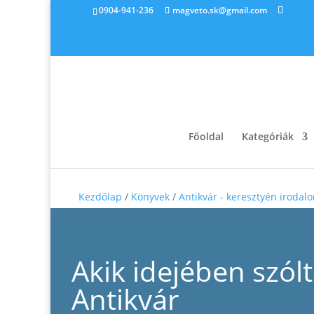
0904-941-236
magveto.sk@gmail.com
Főoldal
Kategóriák
Kezdőlap
/
Könyvek
/
Antikvár - keresztyén irodal
Akik idejében szólt
Antikvár