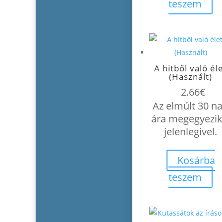
teszem
A hitből való él
(Használt)
2.66
€
Az elmúlt 30 n
ára megegyezik
jelenlegivel.
Kosárba
teszem