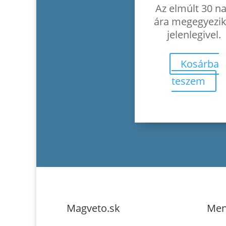
Az elmúlt 30 n
ára megegyezik
jelenlegivel.
Kosárba
teszem
Magveto.sk
Me