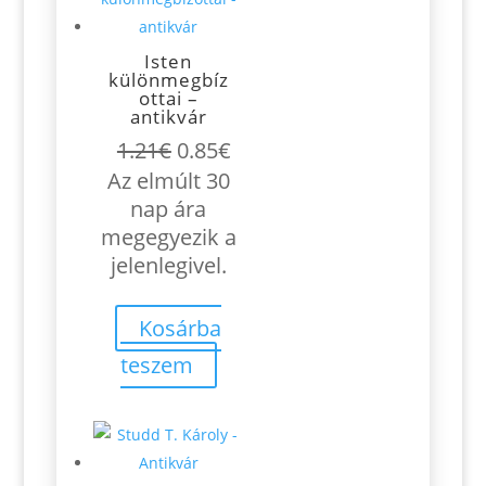
Isten
különmegbíz
ottai –
antikvár
Original
Current
1.21
€
0.85
€
price
price
Az elmúlt 30
was:
is:
nap ára
1.21€.
0.85€.
megegyezik a
jelenlegivel.
Kosárba
teszem