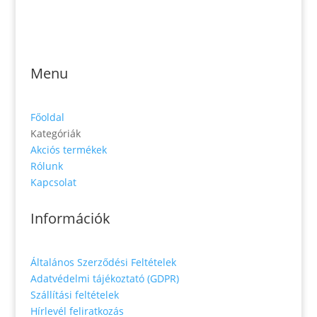
Jónás Izsmán Keresztyén Magvető
Zs. Móricza 2168/4
936 01 Šahy
Menu
Főoldal
Kategóriák
Akciós termékek
Rólunk
Kapcsolat
Információk
Általános Szerződési Feltételek
Adatvédelmi tájékoztató (GDPR)
Szállítási feltételek
Hírlevél feliratkozás