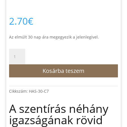
2.70
€
Az elmúlt 30 nap ára megegyezik a jelenlegivel.
A
szentírás
néhány
Kosárba teszem
igazságának
rövid
magyarázata
(Használt)
Cikkszám:
HAS-30-C7
mennyiség
A szentírás néhány
igazságának rövid