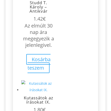
Studd T.
Károly –
Antikvár
1.42
€
Az elmúlt 30
nap ára
megegyezik a
jelenlegivel.
Kosárba
teszem
Kutassátok az
írásokat IX.
1.80
€