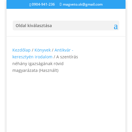
0904-941-236
magveto.sk@gmail.com
Oldal kiválasztása
Kezdőlap
/
Könyvek
/
Antikvár -
keresztyén irodalom
/ A szentírás
néhány igazságának rövid
magyarázata (Használt)