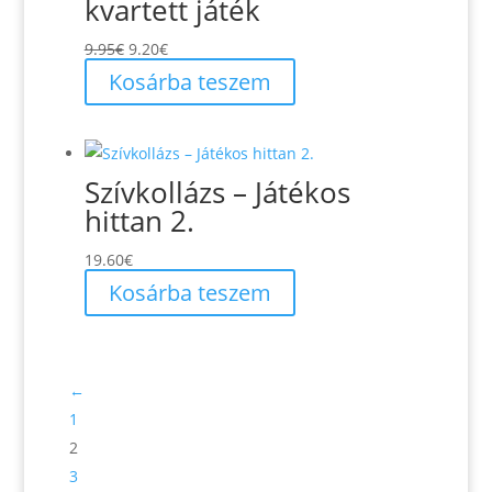
kvartett játék
Original
Current
9.95
€
9.20
€
price
price
Kosárba teszem
was:
is:
9.95€.
9.20€.
Szívkollázs – Játékos
hittan 2.
19.60
€
Kosárba teszem
←
1
2
3