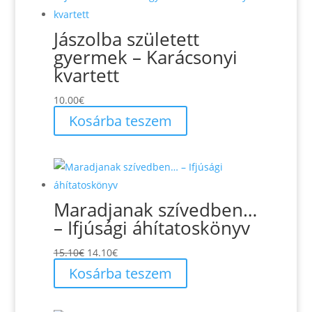
Jászolba született
gyermek – Karácsonyi
kvartett
10.00
€
Kosárba teszem
Maradjanak szívedben…
– Ifjúsági áhítatoskönyv
Original
Current
15.10
€
14.10
€
price
price
Kosárba teszem
was:
is:
15.10€.
14.10€.