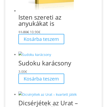
Isten szereti az
anyukákat is
Original
Current
11.80
€
10.90
€
price
price
Kosárba teszem
was:
is:
11.80€.
10.90€.
Sudoku karácsony
3.00
€
Kosárba teszem
Dicsérjétek az Urat –