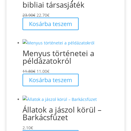
bibliai társasjáték
Original
Current
23.90
€
22.70
€
price
price
Kosárba teszem
was:
is:
23.90€.
22.70€.
Menyus történetei a
példázatokról
Original
Current
11.80
€
11.00
€
price
price
Kosárba teszem
was:
is:
11.80€.
11.00€.
Állatok a jászol körül –
Barkácsfüzet
2.10
€