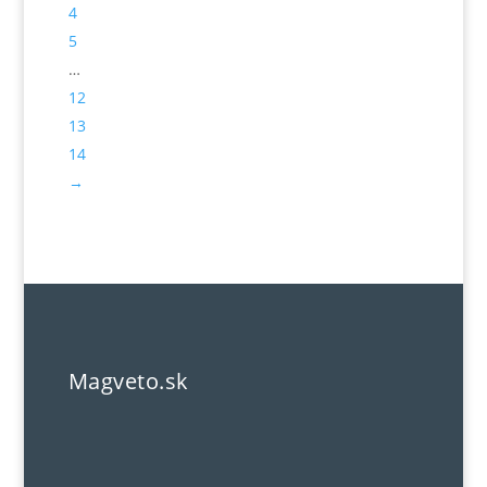
4
5
…
12
13
14
→
Magveto.sk