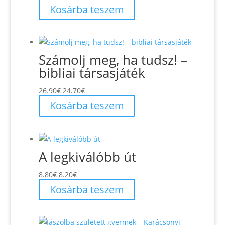
Kosárba teszem
Számolj meg, ha tudsz! –
bibliai társasjáték
Original
Current
26.90
€
24.70
€
price
price
Kosárba teszem
was:
is:
26.90€.
24.70€.
A legkiválóbb út
Original
Current
8.80
€
8.20
€
price
price
Kosárba teszem
was:
is:
8.80€.
8.20€.