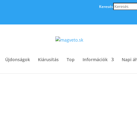
Keresés
Újdonságok
Kiárusítás
Top
Információk
Napi áh
ed