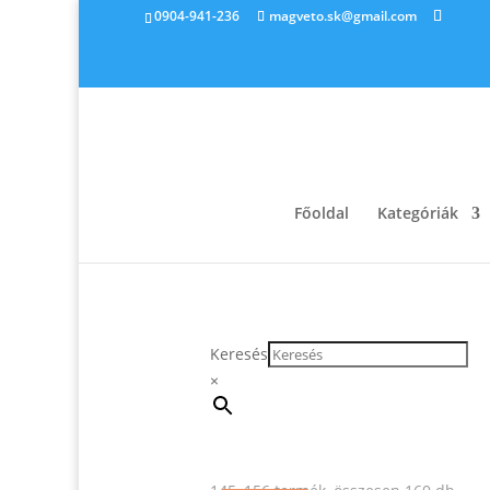
0904-941-236
magveto.sk@gmail.com
Főoldal
Kategóriák
Keresés
×
Sort