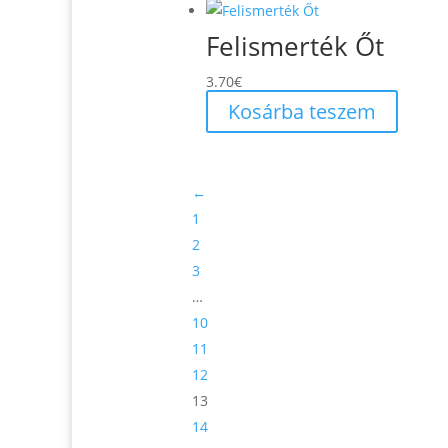
Felismerték Őt
3.70
€
Kosárba teszem
←
1
2
3
…
10
11
12
13
14