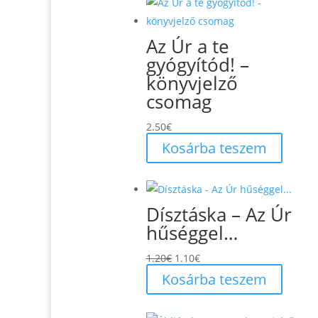
Az Úr a te
gyógyítód! –
könyvjelző
csomag
2.50
€
Kosárba teszem
Dísztáska – Az Úr
hűséggel…
Original
Current
1.20
€
1.10
€
price
price
Kosárba teszem
was:
is:
1.20€.
1.10€.