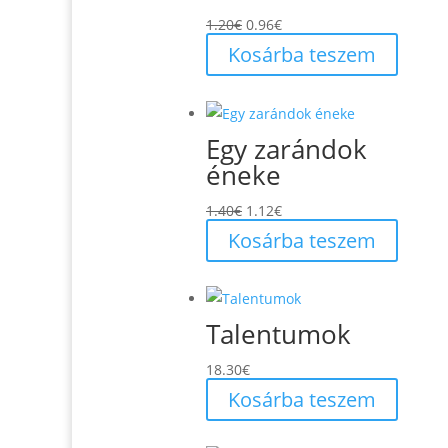
Original
Current
1.20
€
0.96
€
price
price
Kosárba teszem
was:
is:
1.20€.
0.96€.
Egy zarándok
éneke
Original
Current
1.40
€
1.12
€
price
price
Kosárba teszem
was:
is:
1.40€.
1.12€.
Talentumok
18.30
€
Kosárba teszem