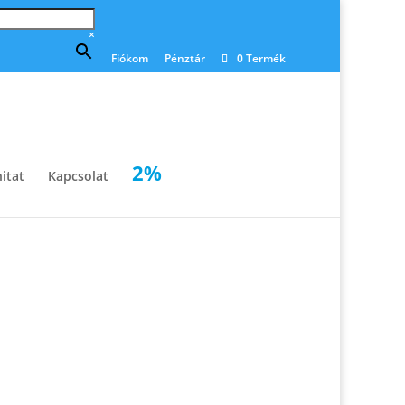
×
Fiókom
Pénztár
0 Termék
2%
itat
Kapcsolat