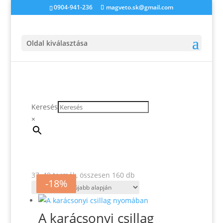
0904-941-236
magveto.sk@gmail.com
Oldal kiválasztása
Keresés
×
Sorted
37–48 termék, összesen 160 db
-20%
-10%
-8%
-2%
-18%
by
latest
A karácsonyi csillag