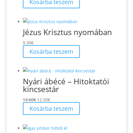
Kosárba teszem
Jézus Krisztus nyomában
0.30
€
Kosárba teszem
Nyári ábécé – Hitoktatói
kincsestár
Original
Current
13.60
€
12.50
€
price
price
Kosárba teszem
was:
is:
13.60€.
12.50€.