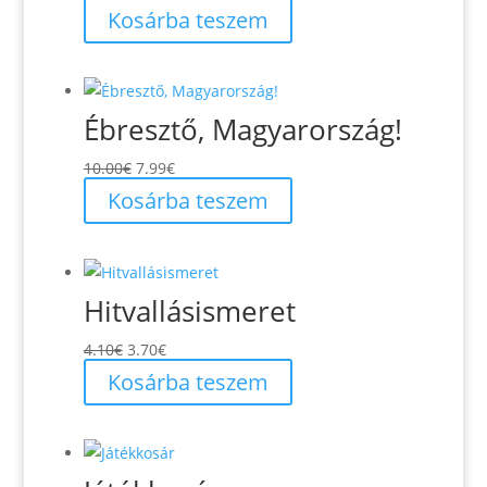
Kosárba teszem
Ébresztő, Magyarország!
Original
Current
10.00
€
7.99
€
price
price
Kosárba teszem
was:
is:
10.00€.
7.99€.
Hitvallásismeret
Original
Current
4.10
€
3.70
€
price
price
Kosárba teszem
was:
is:
4.10€.
3.70€.