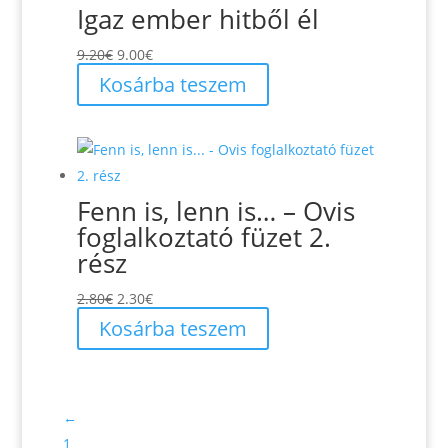
Igaz ember hitből él
Original
Current
9.20
€
9.00
€
price
price
Kosárba teszem
was:
is:
9.20€.
9.00€.
Fenn is, lenn is… – Ovis
foglalkoztató füzet 2.
rész
Original
Current
2.80
€
2.30
€
price
price
Kosárba teszem
was:
is:
2.80€.
2.30€.
←
1