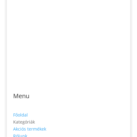
Email: magveto.sk@gmail.com
Jónás Izsmán Keresztyén Magvető
Zs. Móricza 2168/4
936 01 Šahy
Menu
Főoldal
Kategóriák
Akciós termékek
Rólunk