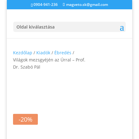
0904-941-236
magveto.sk@gmail.com
Oldal kiválasztása
Kezdőlap
/
Kiadók
/
Ébredés
/
Világok mezsgyéjén az Úrral – Prof.
Dr. Szabó Pál
-20%