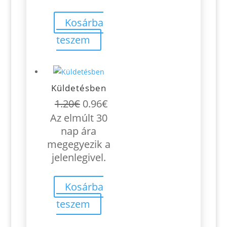
Kosárba
teszem
Küldetésben
Original
Current
1.20
€
0.96
€
price
price
Az elmúlt 30
was:
is:
nap ára
1.20€.
0.96€.
megegyezik a
jelenlegivel.
Kosárba
teszem