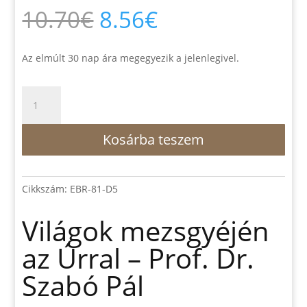
Original
Current
10.70
€
8.56
€
price
price
was:
is:
10.70€.
8.56€.
Az elmúlt 30 nap ára megegyezik a jelenlegivel.
Világok
mezsgyéjén
az
Kosárba teszem
Úrral
–
Prof.
Dr.
Cikkszám:
EBR-81-D5
Szabó
Pál
Világok mezsgyéjén
mennyiség
az Úrral – Prof. Dr.
Szabó Pál