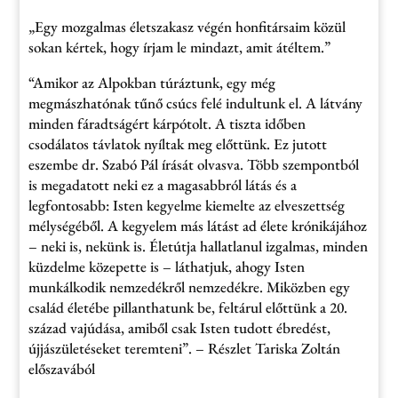
„Egy mozgalmas életszakasz végén honfitársaim közül
sokan kértek, hogy írjam le mindazt, amit átéltem.”
“Amikor az Alpokban túráztunk, egy még
megmászhatónak tűnő csúcs felé indultunk el. A látvány
minden fáradtságért kárpótolt. A tiszta időben
csodálatos távlatok nyíltak meg előttünk. Ez jutott
eszembe dr. Szabó Pál írását olvasva. Több szempontból
is megadatott neki ez a magasabbról látás és a
legfontosabb: Isten kegyelme kiemelte az elveszettség
mélységéből. A kegyelem más látást ad élete krónikájához
– neki is, nekünk is. Életútja hallatlanul izgalmas, minden
küzdelme közepette is – láthatjuk, ahogy Isten
munkálkodik nemzedékről nemzedékre. Miközben egy
család életébe pillanthatunk be, feltárul előttünk a 20.
század vajúdása, amiből csak Isten tudott ébredést,
újjászületéseket teremteni”. – Részlet Tariska Zoltán
előszavából