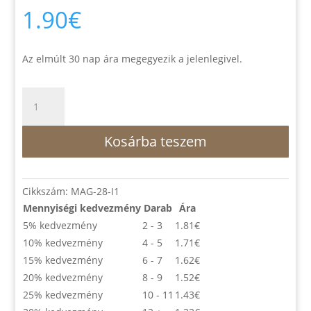
1.90
€
Az elmúlt 30 nap ára megegyezik a jelenlegivel.
Vezess
Jézusunk
-
Kosárba teszem
áhítatos
kifestő
könyv
mennyiség
Cikkszám:
MAG-28-I1
Mennyiségi kedvezmény
Darab
Ára
5% kedvezmény
2 - 3
1.81
€
10% kedvezmény
4 - 5
1.71
€
15% kedvezmény
6 - 7
1.62
€
20% kedvezmény
8 - 9
1.52
€
25% kedvezmény
10 - 11
1.43
€