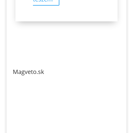
Magveto.sk
Telefonszám: 0904-941-236
Email: magveto.sk@gmail.com
Jónás Izsmán Keresztyén Magvető