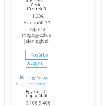
kincsed? –
Cerka
füzetek 3
1.20
€
Az elmúlt 30
nap ára
megegyezik a
jelenlegivel.
Kosárba
teszem
Egy focista
naplójából
Original
Current
6.10
€
5.40
€