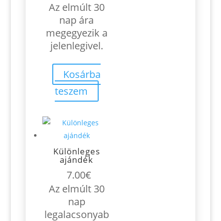
price
price
Az elmúlt 30
was:
is:
nap ára
6.10€.
5.40€.
megegyezik a
jelenlegivel.
Kosárba
teszem
Különleges
ajándék
7.00
€
Az elmúlt 30
nap
legalacsonyab