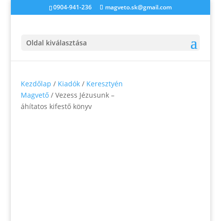
0904-941-236
magveto.sk@gmail.com
Oldal kiválasztása
Kezdőlap
/
Kiadók
/
Keresztyén
Magvető
/ Vezess Jézusunk –
áhítatos kifestő könyv