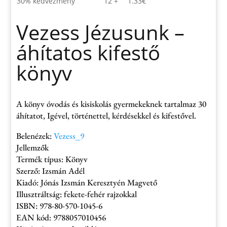
30% kedvezmény
12 +
1.33
€
Vezess Jézusunk –
áhítatos kifestő
könyv
A könyv óvodás és kisiskolás gyermekeknek tartalmaz 30
áhítatot, Igével, történettel, kérdésekkel és kifestővel.
Belenézek:
Vezess_9
Jellemzők
Termék típus: Könyv
Szerző: Izsmán Adél
Kiadó: Jónás Izsmán Keresztyén Magvető
Illusztráltság: fekete-fehér rajzokkal
ISBN: 978-80-570-1045-6
EAN kód: 9788057010456