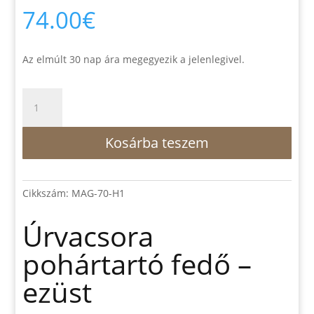
74.00
€
Az elmúlt 30 nap ára megegyezik a jelenlegivel.
Úrvacsora
pohártartó
fedő
Kosárba teszem
-
ezüst
mennyiség
Cikkszám:
MAG-70-H1
Úrvacsora
pohártartó fedő –
ezüst