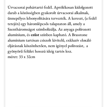
Úrvacsorai pohártartó fedél. Aprólékosan kidolgozott
darab a közösségben gyakorolt úrvacsorai alkalmak,
ünnepélyes lebonyolítására tervezték. A kereszt, (a fedél
tetején) egy háromlépcsős talapzaton áll, amely a
Szentháromságot szimbolizálja. Az anyaga polírozott
alumínium, és
ezüst
színben kapható. A Brasstone
alumínium tartósan csiszolt kivitelű, exkluzív eloxáló
eljárásnak köszönhetően, nem igényel polírozást, a
gyönyörű felület hosszú ideig tartós lesz.
méret: 33 x 32cm