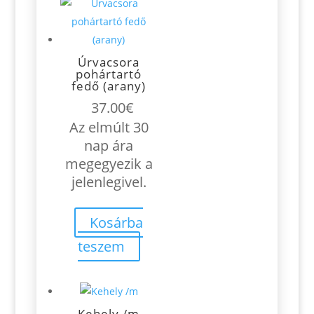
Úrvacsora
pohártartó
fedő (arany)
37.00
€
Az elmúlt 30
nap ára
megegyezik a
jelenlegivel.
Kosárba
teszem
Kehely /m