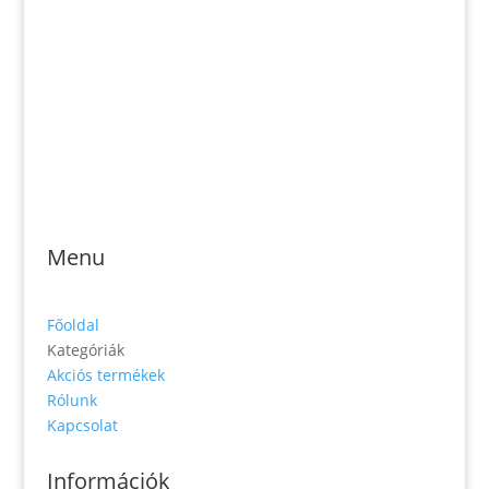
Telefonszám: 0904-941-236
Email: magveto.sk@gmail.com
Jónás Izsmán Keresztyén Magvető
Zs. Móricza 2168/4
936 01 Šahy
Menu
Főoldal
Kategóriák
Akciós termékek
Rólunk
Kapcsolat
Információk