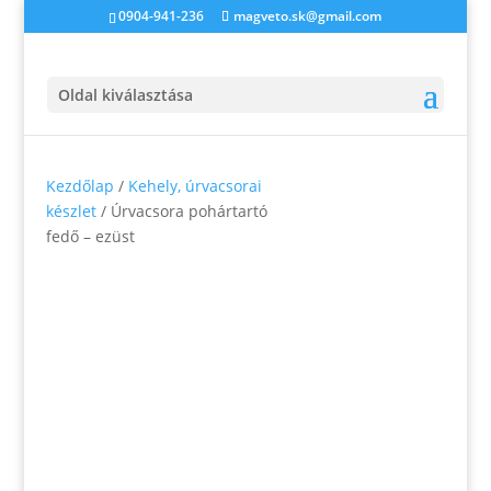
0904-941-236
magveto.sk@gmail.com
Oldal kiválasztása
Kezdőlap
/
Kehely, úrvacsorai
készlet
/ Úrvacsora pohártartó
fedő – ezüst