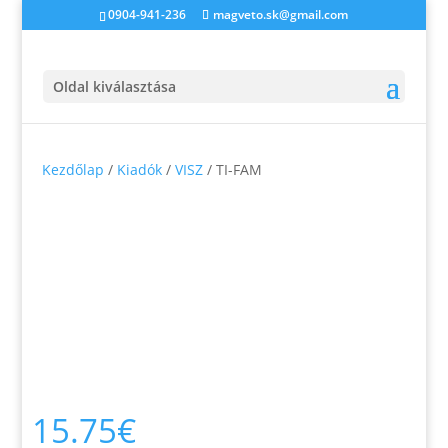
0904-941-236
magveto.sk@gmail.com
Oldal kiválasztása
Kezdőlap
/
Kiadók
/
VISZ
/ TI-FAM
15.75
€