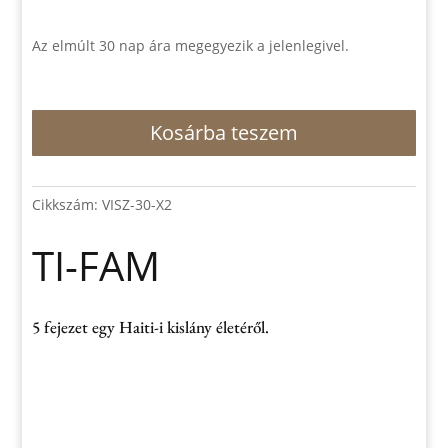
Az elmúlt 30 nap ára megegyezik a jelenlegivel.
TI-
Kosárba teszem
FAM
mennyiség
Cikkszám:
VISZ-30-X2
TI-FAM
5 fejezet egy Haiti-i kislány életéről.