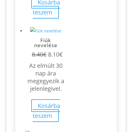
Kosárba
teszem
Fiúk
nevelése
Original
Current
8.40
€
8.10
€
price
price
Az elmúlt 30
was:
is:
nap ára
8.40€.
8.10€.
megegyezik a
jelenlegivel.
Kosárba
teszem