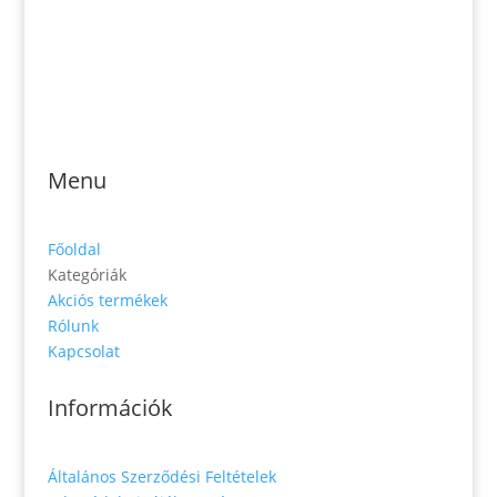
Jónás Izsmán Keresztyén Magvető
Zs. Móricza 2168/4
936 01 Šahy
Menu
Főoldal
Kategóriák
Akciós termékek
Rólunk
Kapcsolat
Információk
Általános Szerződési Feltételek