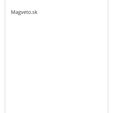
Magveto.sk
Telefonszám: 0904-941-236
Email: magveto.sk@gmail.com