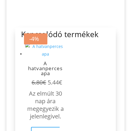
Kapcsolódó termékek
-20%
-4%
A
hatvanperces
apa
Original
Current
6.80
€
5.44
€
price
price
Az elmúlt 30
was:
is:
nap ára
6.80€.
5.44€.
megegyezik a
jelenlegivel.