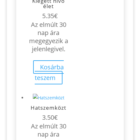
Kiégett hívő
élet
5.35
€
Az elmúlt 30
nap ára
megegyezik a
jelenlegivel.
Kosárba
teszem
Hatszemközt
3.50
€
Az elmúlt 30
nap ára