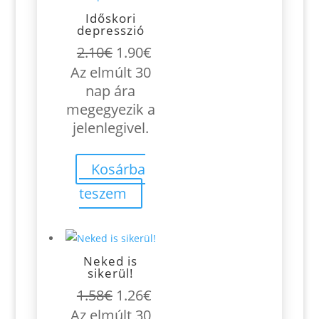
Időskori
depresszió
Original
Current
2.10
€
1.90
€
price
price
Az elmúlt 30
was:
is:
nap ára
2.10€.
1.90€.
megegyezik a
jelenlegivel.
Kosárba
teszem
Neked is
sikerül!
Original
Current
1.58
€
1.26
€
price
price
Az elmúlt 30