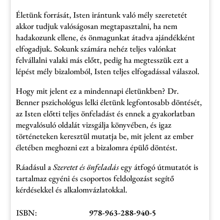
Életünk forrását, Isten irántunk való mély szeretetét
akkor tudjuk valóságosan megtapasztalni, ha nem
hadakozunk ellene, és önmagunkat átadva ajándékként
elfogadjuk. Sokunk számára nehéz teljes valónkat
felvállalni valaki más előtt, pedig ha megtesszük ezt a
lépést mély bizalomból, Isten teljes elfogadással válaszol.
Hogy mit jelent ez a mindennapi életünkben? Dr.
Benner pszichológus lelki életünk legfontosabb döntését,
az Isten előtti teljes önfeladást és ennek a gyakorlatban
megvalósuló oldalát vizsgálja könyvében, és igaz
történeteken keresztül mutatja be, mit jelent az ember
életében meghozni ezt a bizalomra épülő döntést.
Ráadásul a
Szeretet és önfeladás
egy átfogó útmutatót is
tartalmaz egyéni és csoportos feldolgozást segítő
kérdésekkel és alkalomvázlatokkal.
ISBN:
978-963-288-940-5