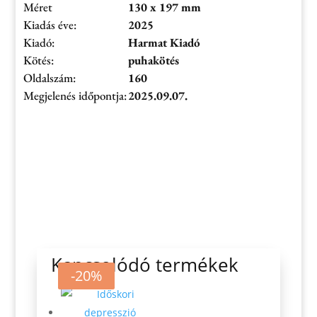
Méret
130 x 197 mm
Kiadás éve:
2025
Kiadó:
Harmat Kiadó
Kötés:
puhakötés
Oldalszám:
160
Megjelenés időpontja:
2025.09.07.
Kapcsolódó termékek
-10%
-20%