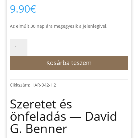
9.90
€
Az elmúlt 30 nap ára megegyezik a jelenlegivel.
Szeretet
és
önfeladás
Kosárba teszem
—
David
G.
Benner
Cikkszám:
HAR-942-H2
mennyiség
Szeretet és
önfeladás — David
G. Benner