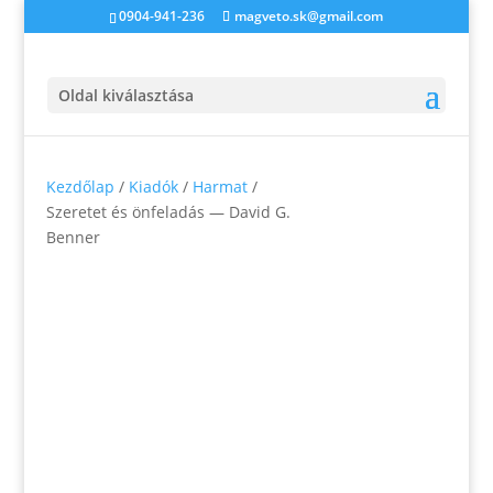
0904-941-236
magveto.sk@gmail.com
Oldal kiválasztása
Kezdőlap
/
Kiadók
/
Harmat
/
Szeretet és önfeladás — David G.
Benner