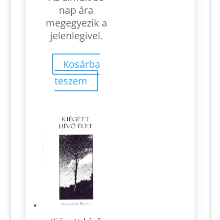
was:
is:
nap ára
1.58€.
1.26€.
megegyezik a
jelenlegivel.
Kosárba
teszem