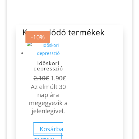
Kapcsolódó termékek
-10%
-10%
Időskori
depresszió
Original
Current
2.10
€
1.90
€
price
price
Az elmúlt 30
was:
is:
nap ára
2.10€.
1.90€.
megegyezik a
jelenlegivel.
Kosárba