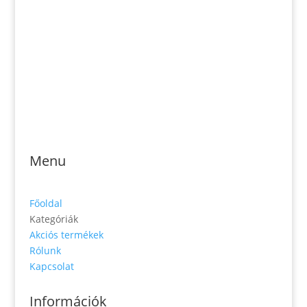
Telefonszám: 0904-941-236
Email: magveto.sk@gmail.com
Jónás Izsmán Keresztyén Magvető
Zs. Móricza 2168/4
936 01 Šahy
Menu
Főoldal
Kategóriák
Akciós termékek
Rólunk
Kapcsolat
Információk