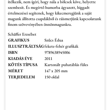
ítélkezik, nem ígéri, hogy nála a bölcsek köve, helyette
szembesít. És megértő humorba ágyazott, higgadt
értelmezései segítenek, hogy kikecmeregjünk a saját
magunk állította csapdákból és ráismerjünk kapcsolatunk
finom szövevényében önnönmagunkra.
Schäffer Erzsébet
GRAFIKUS
Szűcs Édua
ILLUSZTRÁLTSÁG
fekete-fehér grafikák
ISBN
9789638945006
KIADÁS ÉVE
2011
KÖTÉS TÍPUSA
Kartonált puhatáblás füles
MÉRET
147 x 205 mm
TERJEDELEM
150 oldal