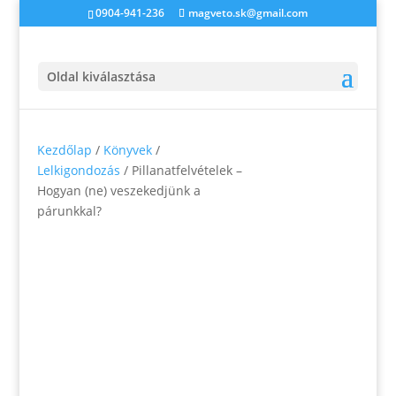
0904-941-236
magveto.sk@gmail.com
Oldal kiválasztása
Kezdőlap
/
Könyvek
/
Lelkigondozás
/ Pillanatfelvételek –
Hogyan (ne) veszekedjünk a
párunkkal?