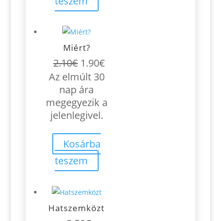
teszem
Miért?
Original
Current
2.10
€
1.90
€
price
price
Az elmúlt 30
was:
is:
nap ára
2.10€.
1.90€.
megegyezik a
jelenlegivel.
Kosárba
teszem
Hatszemközt