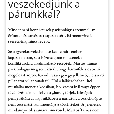
veszekedjünk a
párunkkal?
Mindennapi konfliktusok pszichológus szemmel, az
örömteli és tartós párkapcsolatért. Bármennyire is
szeretnénk, nincs recept.
Se a gyereknevelésben, se két felnőtt ember
kapcsolatában, se a házasságban nincsenek a
konfliktusokra alkalmazható receptek. Martos Tamás
pszichológus meg sem kísérli, hogy bármiféle üdvözítő
megoldást adjon. Rövid írásai egy-egy jellemző, életszerű
pillanatot villantanak fel. Hol a hálószobában, hol
munkába menet a kocsiban, hol vacsoránál vagy éppen
tévénézés közben folyik a „harc”, férjek, feleségek
pengeváltása zajlik, miközben a narrátor, a pszichológus
nem tesz mást, kommentálja a történteket. A jelenetek
mindannyiunk számára ismerősek. Martos Tamás nem