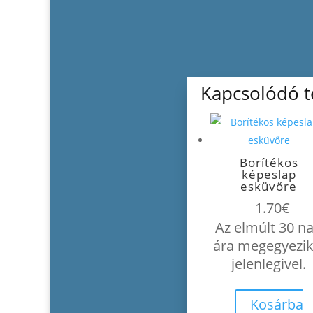
Kapcsolódó 
Borítékos
képeslap
esküvőre
1.70
€
Az elmúlt 30 n
ára megegyezik
jelenlegivel.
Kosárba