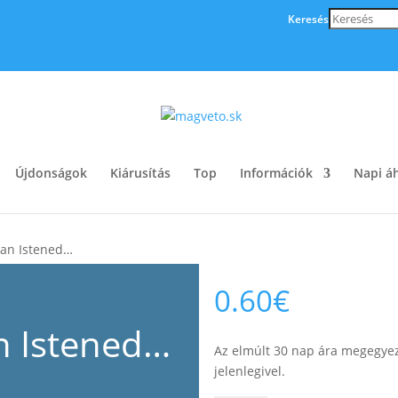
Keresés
Újdonságok
Kiárusítás
Top
Információk
Napi áh
van Istened…
0.60
€
n Istened…
Az elmúlt 30 nap ára megegyez
jelenlegivel.