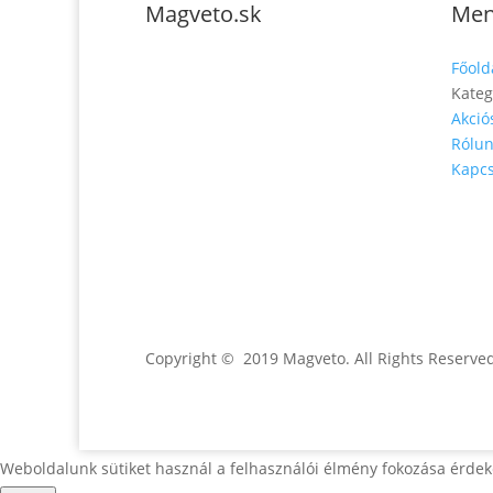
Magveto.sk
Me
Telefonszám: 0904-
Főold
941-236
Kateg
Akció
Email:
Rólu
magveto.sk@gmail.com
Kapcs
Jónás Izsmán Keresztyén
Magvető
Zs. Móricza 2168/4
936 01 Šahy
Copyright © 2019 Magveto
. All Rights Reserve
Weboldalunk sütiket használ a felhasználói élmény fokozása érdek