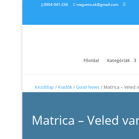
0904-941-236
magveto.sk@gmail.com
Főoldal
Kategóriák
Kezdőlap
/
Kiadók
/
Good News
/ Matrica – Veled 
Matrica – Veled va