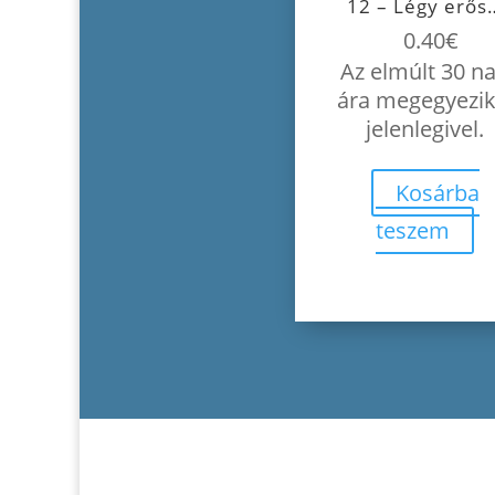
12 – Légy erős
0.40
€
Az elmúlt 30 n
ára megegyezik
jelenlegivel.
Kosárba
teszem