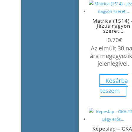
Matrica (1514) 
Jézus nagyon
szeret…
0.70
€
Az elmúlt 30 n
ára megegyezik
jelenlegivel.
Kosárba
teszem
Képeslap – GKA