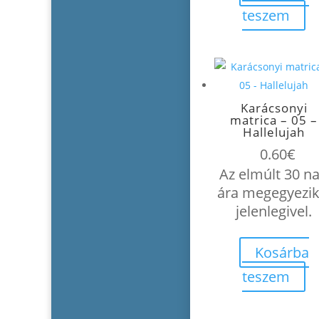
teszem
Karácsonyi
matrica – 05 –
Hallelujah
0.60
€
Az elmúlt 30 n
ára megegyezik
jelenlegivel.
Kosárba
teszem