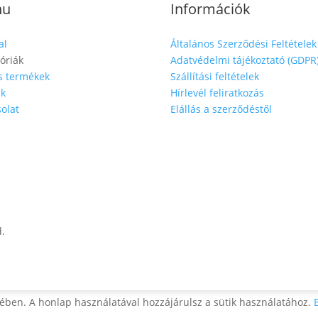
nu
Információk
al
Általános Szerződési Feltételek
óriák
Adatvédelmi tájékoztató (GDPR
s termékek
Szállítási feltételek
nk
Hírlevél feliratkozás
olat
Elállás a szerződéstől
d.
ében. A honlap használatával hozzájárulsz a sütik használatához.