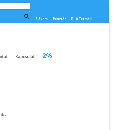
×
Fiókom
Pénztár
0 Termék
2%
itat
Kapcsolat
ik a