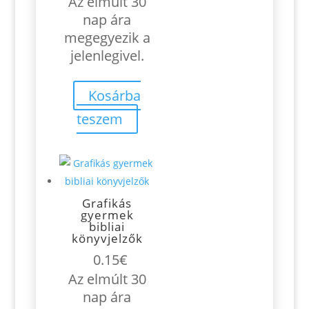
Az elmúlt 30
nap ára
megegyezik a
jelenlegivel.
Kosárba
teszem
Grafikás
gyermek
bibliai
könyvjelzők
0.15
€
Az elmúlt 30
nap ára