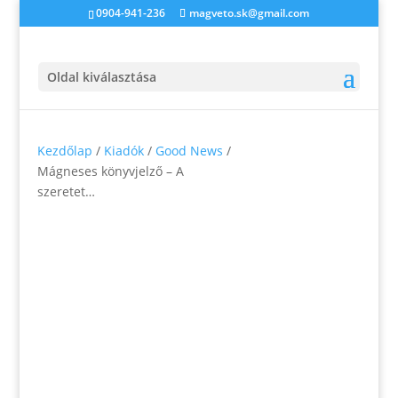
0904-941-236
magveto.sk@gmail.com
Oldal kiválasztása
Kezdőlap
/
Kiadók
/
Good News
/
Mágneses könyvjelző – A
szeretet…