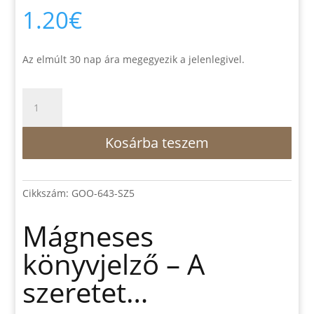
1.20
€
Az elmúlt 30 nap ára megegyezik a jelenlegivel.
Mágneses
könyvjelző
-
Kosárba teszem
A
szeretet...
mennyiség
Cikkszám:
GOO-643-SZ5
Mágneses
könyvjelző – A
szeretet…