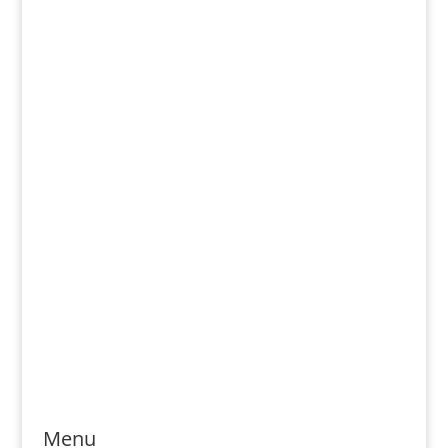
Telefonszám: 0904-941-236
Email: magveto.sk@gmail.com
Jónás Izsmán Keresztyén Magvető
Zs. Móricza 2168/4
936 01 Šahy
Menu