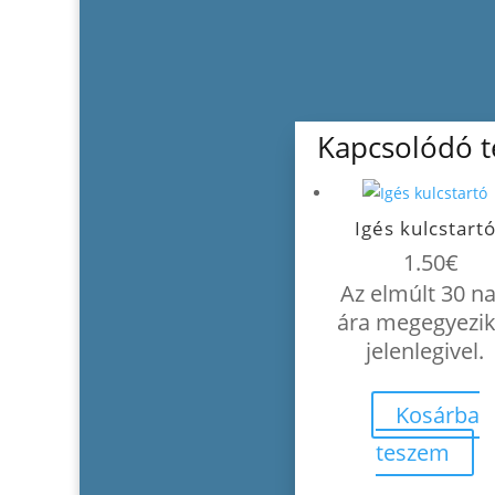
Kapcsolódó 
Igés kulcstart
1.50
€
Az elmúlt 30 n
ára megegyezik
jelenlegivel.
Kosárba
teszem