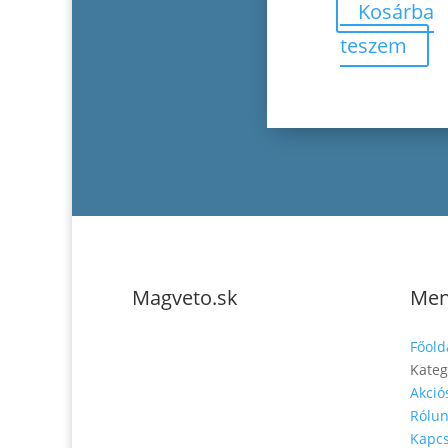
Kosárba
teszem
Magveto.sk
Me
Főold
Kateg
Akció
Rólu
Telefonszám: 0904-941-236
Kapcs