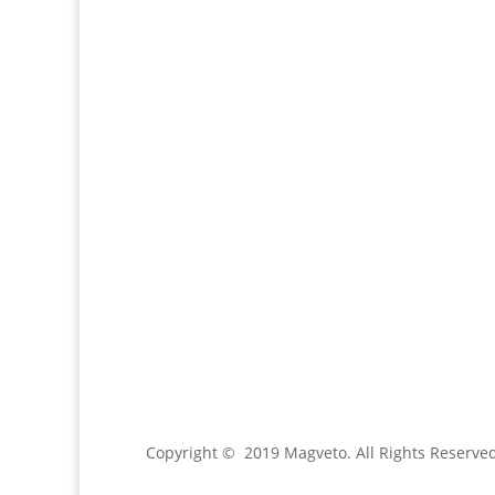
Email:
magveto.sk@gmail.com
Jónás Izsmán Keresztyén Magvető
Zs. Móricza 2168/4
936 01 Šahy
Copyright © 2019 Magveto
. All Rights Reserve