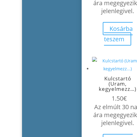
ára megegyezik
jelenlegivel.
Kosárba
teszem
Kulcstartó
(Uram,
kegyelmezz…)
1.50
€
Az elmúlt 30 n
ára megegyezik
jelenlegivel.