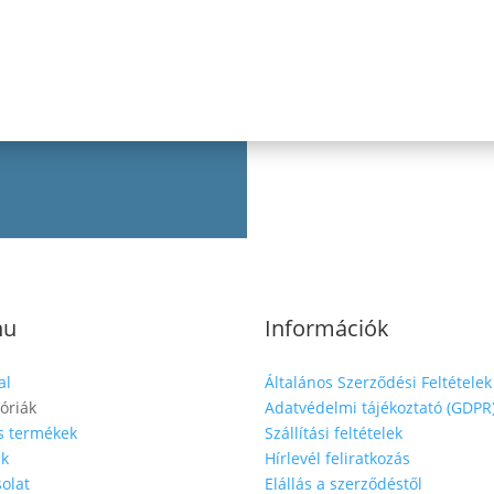
nu
Információk
al
Általános Szerződési Feltételek
óriák
Adatvédelmi tájékoztató (GDPR
s termékek
Szállítási feltételek
nk
Hírlevél feliratkozás
olat
Elállás a szerződéstől