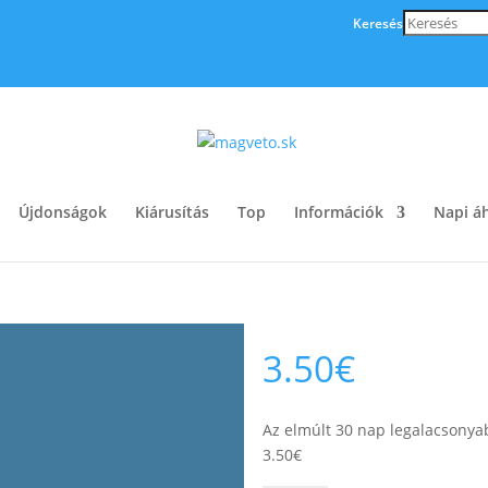
Keresés
Újdonságok
Kiárusítás
Top
Információk
Napi áh
3.50
€
Az elmúlt 30 nap legalacsonya
3.50
€