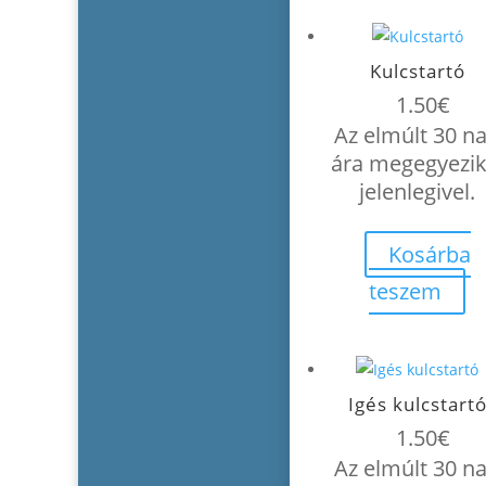
Kulcstartó
1.50
€
Az elmúlt 30 n
ára megegyezik
jelenlegivel.
Kosárba
teszem
Igés kulcstart
1.50
€
Az elmúlt 30 n