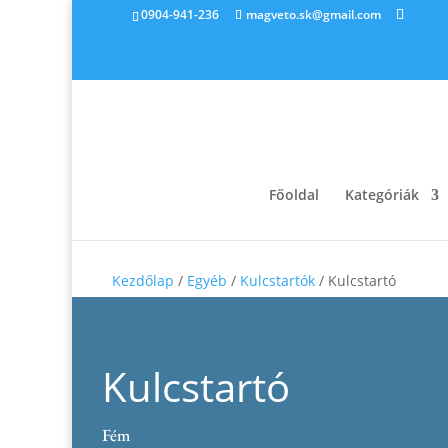
0904-941-236
magveto.sk@gmail.com
Főoldal
Kategóriák
Kezdőlap
/
Egyéb
/
Kulcstartók
/ Kulcstartó
Kulcstartó
Fém