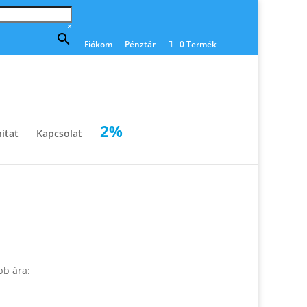
×
Fiókom
Pénztár
0 Termék
2%
itat
Kapcsolat
bb ára: