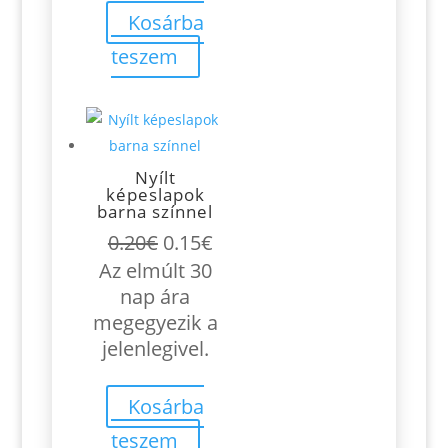
Kosárba
teszem
Nyílt
képeslapok
barna színnel
Original
Current
0.20
€
0.15
€
price
price
Az elmúlt 30
was:
is:
nap ára
0.20€.
0.15€.
megegyezik a
jelenlegivel.
Kosárba
teszem