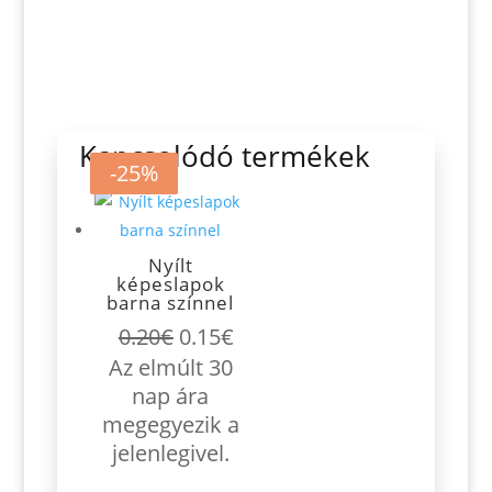
Kapcsolódó termékek
-25%
-25%
-25%
Nyílt
képeslapok
barna színnel
Original
Current
0.20
€
0.15
€
price
price
Az elmúlt 30
was:
is:
nap ára
0.20€.
0.15€.
megegyezik a
jelenlegivel.