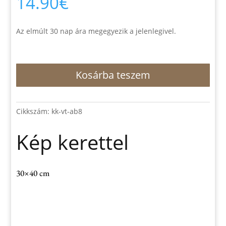
14.90
€
Az elmúlt 30 nap ára megegyezik a jelenlegivel.
Kép
Kosárba teszem
kerettel
mennyiség
Cikkszám:
kk-vt-ab8
Kép kerettel
30×40 cm