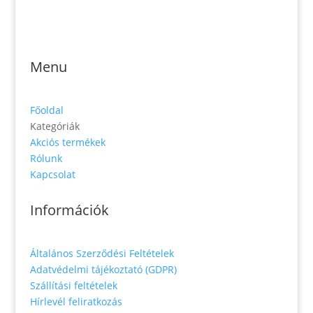
Zs. Móricza 2168/4
936 01 Šahy
Menu
Főoldal
Kategóriák
Akciós termékek
Rólunk
Kapcsolat
Információk
Általános Szerződési Feltételek
Adatvédelmi tájékoztató (GDPR)
Szállítási feltételek
Hírlevél feliratkozás