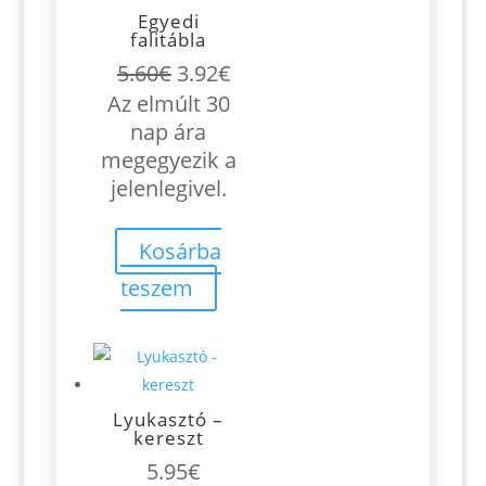
Egyedi
falitábla
Original
Current
5.60
€
3.92
€
price
price
Az elmúlt 30
was:
is:
nap ára
5.60€.
3.92€.
megegyezik a
jelenlegivel.
Kosárba
teszem
Lyukasztó –
kereszt
5.95
€