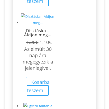
teszem
Dísztáska –
Áldjon meg…
Original
Current
1.20
€
1.10
€
price
price
Az elmúlt 30
was:
is:
nap ára
1.20€.
1.10€.
megegyezik a
jelenlegivel.
Kosárba
teszem