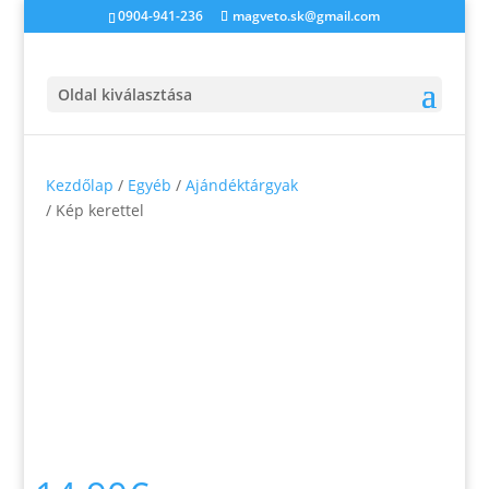
0904-941-236
magveto.sk@gmail.com
Oldal kiválasztása
Kezdőlap
/
Egyéb
/
Ajándéktárgyak
/ Kép kerettel