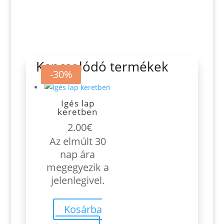
Kapcsolódó termékek
-8%
-30%
Igés lap
keretben
2.00
€
Az elmúlt 30
nap ára
megegyezik a
jelenlegivel.
Kosárba