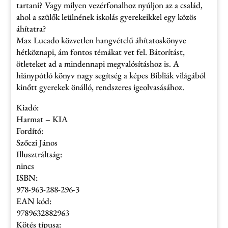
tartani? Vagy milyen vezérfonalhoz nyúljon az a család,
ahol a szülők leülnének iskolás gyerekeikkel egy közös
áhítatra?
Max Lucado közvetlen hangvételű áhítatoskönyve
hétköznapi, ám fontos témákat vet fel. Bátorítást,
ötleteket ad a mindennapi megvalósításhoz is. A
hiánypótló könyv nagy segítség a képes Bibliák világából
kinőtt gyerekek önálló, rendszeres igeolvasásához.
Kiadó:
Harmat – KIA
Fordító:
Szőczi János
Illusztráltság:
nincs
ISBN:
978-963-288-296-3
EAN kód:
9789632882963
Kötés típusa: