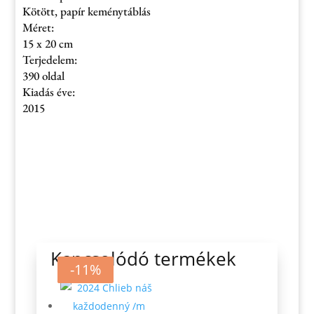
Kötött, papír keménytáblás
Méret:
15 x 20 cm
Terjedelem:
390 oldal
Kiadás éve:
2015
Kapcsolódó termékek
-50%
-7%
-11%