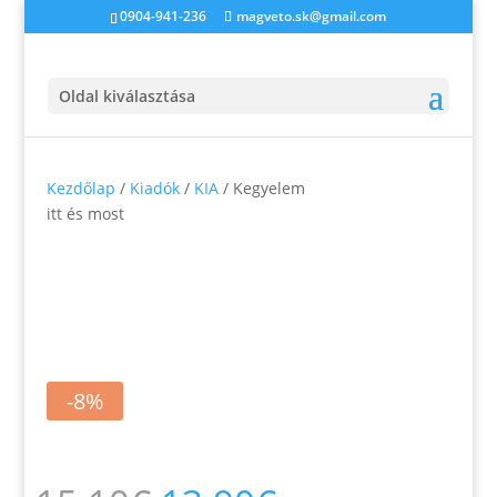
0904-941-236
magveto.sk@gmail.com
Oldal kiválasztása
Kezdőlap
/
Kiadók
/
KIA
/ Kegyelem
itt és most
-8%