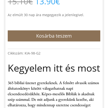
Original
Current
15.10
€
13.90
€
price
price
was:
is:
15.10€.
13.90€.
Az elmúlt 30 nap ára megegyezik a jelenlegivel.
Kegyelem
Kosárba teszem
itt
és
most
mennyiség
Cikkszám:
KIA-98-G2
Kegyelem itt és most
365 bibliai üzenet gyerekeknek. A felnőtt olvasók számos
áhítatoskönyv között válogathatnak napi
elcsendesedésükhöz. Képes-mesélős Bibliák is akadnak
szép számmal. De mit adjunk a gyerekünk kezébe, aki
elhatározza, hogy mindennap szeretne csendességet