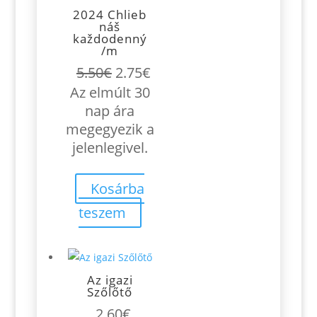
2024 Chlieb
náš
každodenný
/m
Original
Current
5.50
€
2.75
€
price
price
Az elmúlt 30
was:
is:
nap ára
5.50€.
2.75€.
megegyezik a
jelenlegivel.
Kosárba
teszem
Az igazi
Szőlőtő
2.60
€