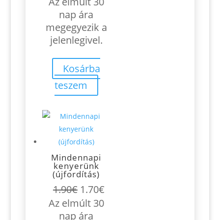
price
price
Az elmúlt 30
was:
is:
nap ára
16.30€.
15.10€.
megegyezik a
jelenlegivel.
Kosárba
teszem
Mindennapi
kenyerünk
(újfordítás)
Original
Current
1.90
€
1.70
€
price
price
Az elmúlt 30
was:
is:
nap ára