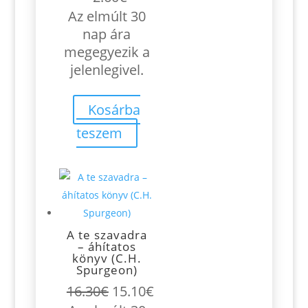
Az elmúlt 30
nap ára
megegyezik a
jelenlegivel.
Kosárba
teszem
A te szavadra
– áhítatos
könyv (C.H.
Spurgeon)
Original
Current
16.30
€
15.10
€