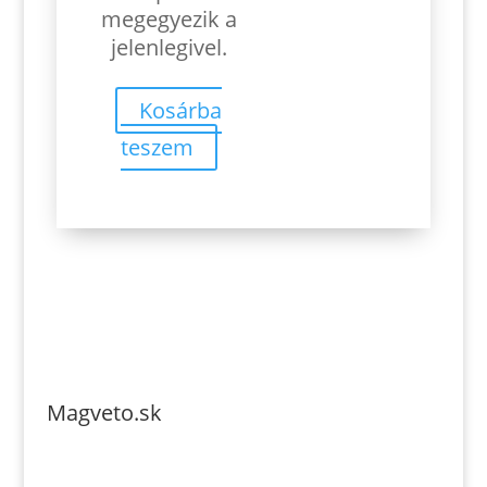
1.90€.
1.70€.
megegyezik a
jelenlegivel.
Kosárba
teszem
Magveto.sk