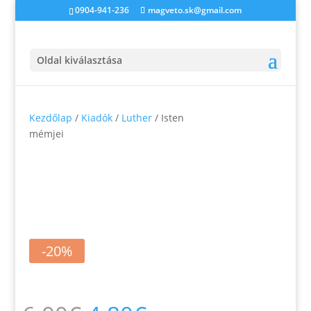
0904-941-236
magveto.sk@gmail.com
Oldal kiválasztása
Kezdőlap
/
Kiadók
/
Luther
/ Isten
mémjei
-20%