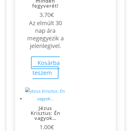
minden
fegyverét!
3.70
€
Az elmúlt 30
nap ára
megegyezik a
jelenlegivel.
Kosárba
teszem
Jézus
Krisztus: Én
vagyok…
1.00
€