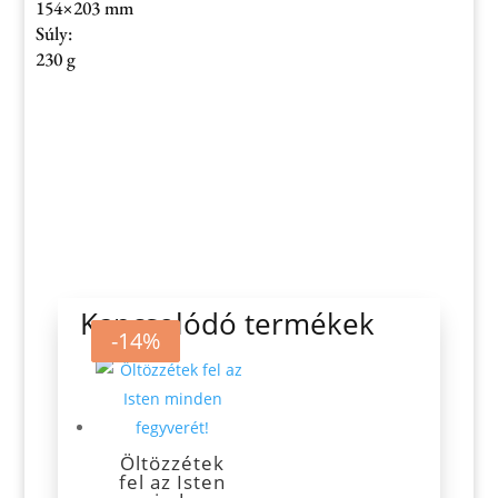
154×203 mm
Súly:
230 g
Kapcsolódó termékek
-30%
-14%
Öltözzétek
fel az Isten