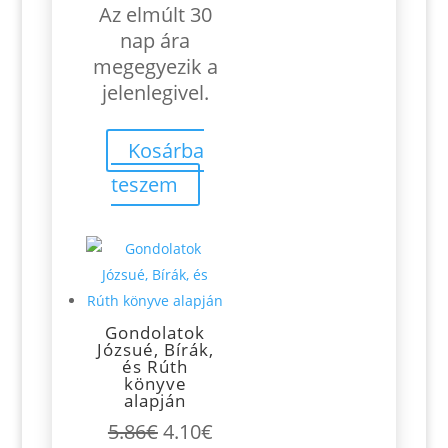
Az elmúlt 30
nap ára
megegyezik a
jelenlegivel.
Kosárba
teszem
Gondolatok
Józsué, Bírák,
és Rúth
könyve
alapján
Original
Current
5.86
€
4.10
€