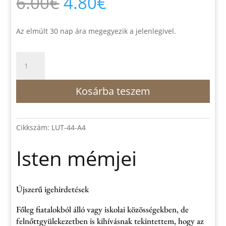
Original
Current
6.00
€
4.80
€
price
price
was:
is:
6.00€.
4.80€.
Az elmúlt 30 nap ára megegyezik a jelenlegivel.
Isten
mémjei
mennyiség
Kosárba teszem
Cikkszám:
LUT-44-A4
Isten mémjei
Újszerű igehirdetések
Főleg fiatalokból álló vagy iskolai közösségekben, de
felnőttgyülekezetben is kihívásnak tekintettem, hogy az