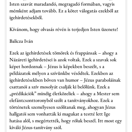
Isten szavát maradandó, megragadó formában, vagyis
mémként adjam tovább. Ez a kötet válogatás ezekből az
igehirdetésekből.
Kívánom, hogy olvasás révén is terjedjen Isten üzenete!
Balicza Iván
Ezek az igehirdetések tömörek és frappánsak – ahogy a
Názáreti igehirdetései is azok voltak. Ezek a szavak sok
képet hordoznak – Jézus is képekben beszélt, s a
példázatok mélyen a szívünkbe vésődtek. Ezekben az
igehirdetésekben bőven van humor – Jézus paraboláinak
csattanói a szív mosolyát csalják ki belőlünk. Ezek a
„prédikációk” mindig életközeliek – ahogy a Mester sem
elefántcsonttoronyból szólt a tanítványokhoz. Ezek a
történetek személyesen szólítanak meg, ahogyan Jézus
hallgatói sem vonhatták ki magukat a testté lett Ige
hatása alól, s megértették, hogy róluk beszél. Itt most egy
kiváló Jézus-tanítvány szól.