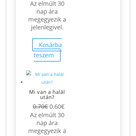
price
price
Az elmúlt 30
was:
is:
nap ára
5.86€.
4.10€.
megegyezik a
jelenlegivel.
Kosárba
teszem
Mi van a halál
után?
Original
Current
0.70
€
0.60
€
price
price
Az elmúlt 30
was:
is:
nap ára
0.70€.
0.60€.
megegyezik a