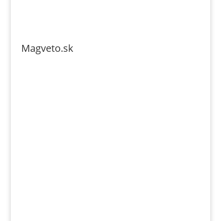
Magveto.sk
Telefonszám: 0904-941-236
Email: magveto.sk@gmail.com